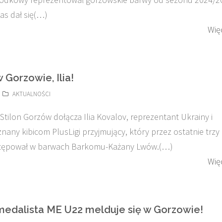
as dał się(…)
Wię
 Gorzowie, Ilia!
AKTUALNOŚCI
tilon Gorzów dołącza Ilia Kovalov, reprezentant Ukrainy i
nany kibicom PlusLigi przyjmujący, który przez ostatnie trzy
tępował w barwach Barkomu-Każany Lwów.(…)
Wię
medalista ME U22 melduje się w Gorzowie!