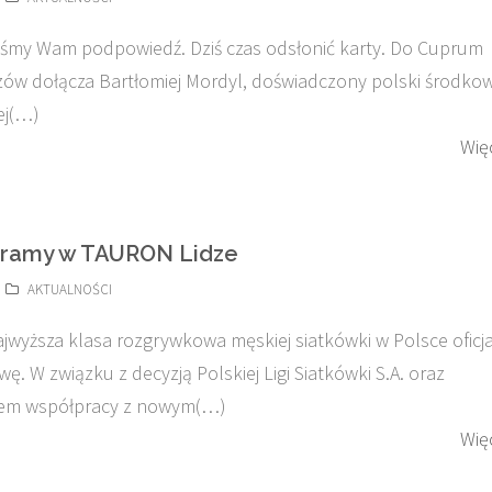
iśmy Wam podpowiedź. Dziś czas odsłonić karty. Do Cuprum
zów dołącza Bartłomiej Mordyl, doświadczony polski środkow
ej(…)
Wię
gramy w TAURON Lidze
AKTUALNOŚCI
najwyższa klasa rozgrywkowa męskiej siatkówki w Polsce oficja
ę. W związku z decyzją Polskiej Ligi Siatkówki S.A. oraz
iem współpracy z nowym(…)
Wię