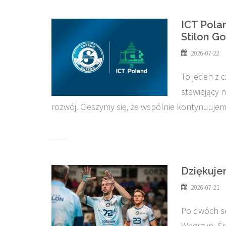
ICT Pola
Stilon G
2026-07-22
To jeden z 
stawiający 
rozwój. Cieszymy się, że wspólnie kontynuuje
Dziękuje
2026-07-21
Po dwóch s
Węgrzyn. Ś