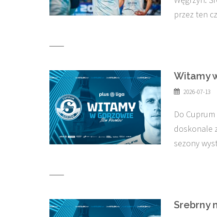
przez ten cz
Witamy w
2026-07-13
Do Cuprum S
doskonale z
sezony wys
Srebrny 