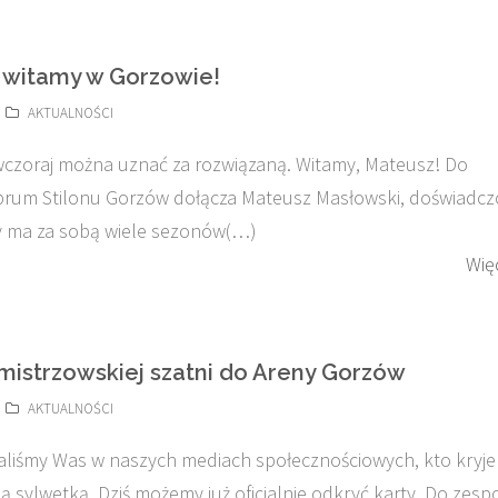
 witamy w Gorzowie!
AKTUALNOŚCI
czoraj można uznać za rozwiązaną. Witamy, Mateusz! Do
prum Stilonu Gorzów dołącza Mateusz Masłowski, doświadc
ry ma za sobą wiele sezonów(…)
Wię
 mistrzowskiej szatni do Areny Gorzów
AKTUALNOŚCI
aliśmy Was w naszych mediach społecznościowych, kto kryje 
ą sylwetką. Dziś możemy już oficjalnie odkryć karty. Do zesp