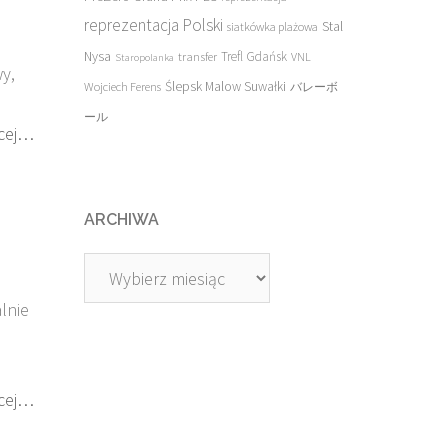
reprezentacja Polski
Stal
siatkówka plażowa
Nysa
transfer
Trefl Gdańsk
VNL
Staropolanka
y,
Ślepsk Malow Suwałki
Wojciech Ferens
バレーボ
ール
cej…
ARCHIWA
Archiwa
lnie
cej…