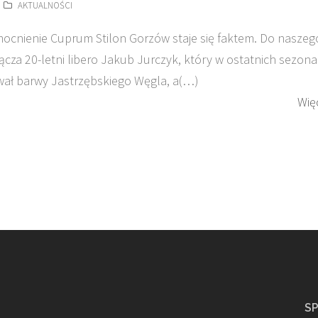
AKTUALNOŚCI
ocnienie Cuprum Stilon Gorzów staje się faktem. Do naszeg
ącza 20-letni libero Jakub Jurczyk, który w ostatnich sezon
ał barwy Jastrzębskiego Węgla, a(…)
Wię
S