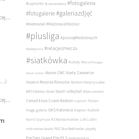
#fotogaleria
#cuprumtv
#czasnarewanż
#galeriazdjęć
#fotogalerie
cej…
#memoriał
#MiedziowaMlodziez
#plusliga
#poznajMiedziowych
#relacjezmeczu
#pożegnania
#siatkówka
#szkoły
#WartoPomagac
Aluron CMC Warta Zawiercie
Adam Lorenc
(…)
Asseco Resovia Rzeszów
Barkom Każany Lwów
beach volleyball
BBTS Bielsko-Biała
Biało-czerwoni
cej…
Cerrad Enea Czarni Radom
cuprum
Florian
galeria
GKS Katowice
Kajetan Kubicki
Krage
ym
Kamil Szymura
KS Wanda Kraków
LUK Lublin
PGE Skra Bełchatów
mistrzostwa świata
playoffy
PreZero Grand Prix PLS
reprezentacja