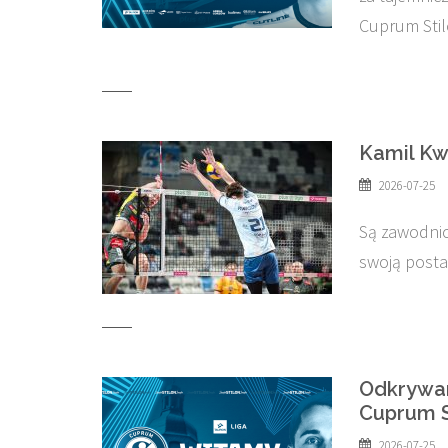
Cuprum Sti
Kamil Kw
2026-07-25
Są zawodnicy
swoją posta
Odkrywam
Cuprum S
2026-07-25