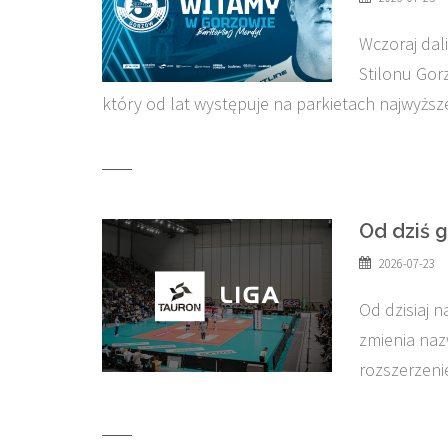
Wczoraj dal
Stilonu Gor
który od lat występuje na parkietach najwyższ
Od dziś 
2026-07-23
Od dzisiaj 
zmienia nazw
rozszerzen