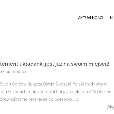
AKTUALNOŚCI
K
element układanki jest już na swoim miejscu!
AKTUALNOŚCI
tilon Gorzów dołącza Dawid Siwczyk! Polski środkowy w
ięciu sezonach reprezentował barwy Indykpolu AZS Olsztyn, 
 doświadczenie przeniesie do Gorzowa(…)
Wię