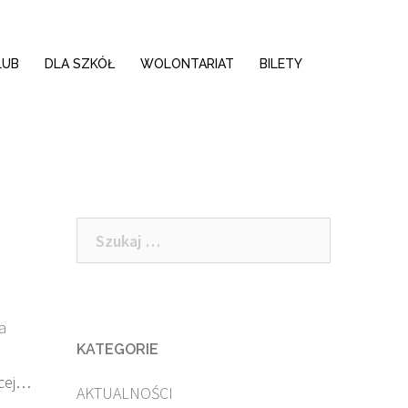
LUB
DLA SZKÓŁ
WOLONTARIAT
BILETY
Szukaj:
a
KATEGORIE
cej…
AKTUALNOŚCI