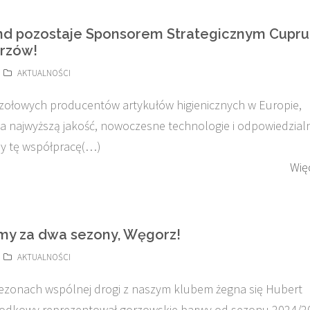
nd pozostaje Sponsorem Strategicznym Cupr
orzów!
AKTUALNOŚCI
czołowych producentów artykułów higienicznych w Europie,
na najwyższą jakość, nowoczesne technologie i odpowiedzial
my tę współpracę(…)
Wię
my za dwa sezony, Węgorz!
AKTUALNOŚCI
ezonach wspólnej drogi z naszym klubem żegna się Hubert
rodkowy reprezentował gorzowskie barwy od sezonu 2024/20