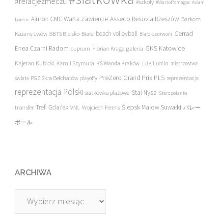
#relacjezmeczu
#szkoły
#WartoPomagac
Adam
Asseco Resovia Rzeszów
Aluron CMC Warta Zawiercie
Barkom
Lorenc
beach volleyball
Cerrad
Każany Lwów
BBTS Bielsko-Biała
Biało-czerwoni
Enea Czarni Radom
galeria
GKS Katowice
cuprum
Florian Krage
Kajetan Kubicki
Kamil Szymura
KS Wanda Kraków
LUK Lublin
mistrzostwa
PreZero Grand Prix PLS
PGE Skra Bełchatów
świata
playoffy
reprezentacja
reprezentacja Polski
Stal Nysa
siatkówka plażowa
Staropolanka
transfer
Trefl Gdańsk
Ślepsk Malow Suwałki
VNL
Wojciech Ferens
バレー
ボール
ARCHIWA
Archiwa