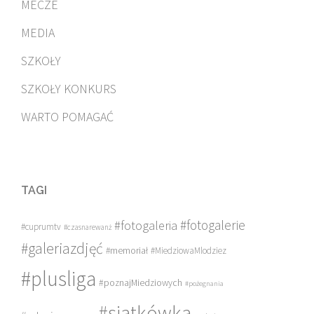
MECZE
MEDIA
SZKOŁY
SZKOŁY KONKURS
WARTO POMAGAĆ
TAGI
#fotogalerie
#fotogaleria
#cuprumtv
#czasnarewanż
#galeriazdjęć
#memoriał
#MiedziowaMlodziez
#plusliga
#poznajMiedziowych
#pożegnania
#siatkówka