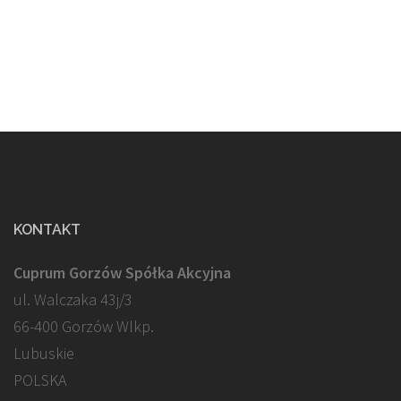
KONTAKT
Cuprum Gorzów Spółka Akcyjna
ul. Walczaka 43j/3
66-400 Gorzów Wlkp.
Lubuskie
POLSKA