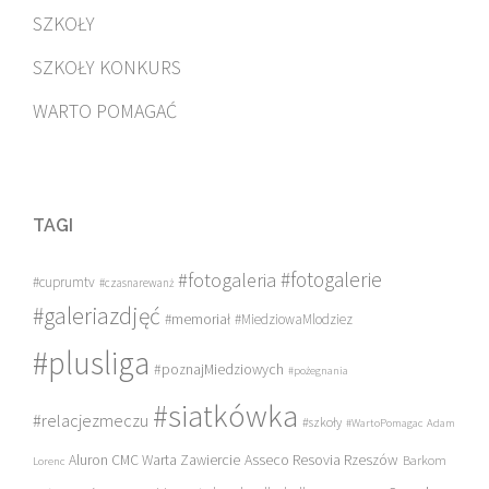
SZKOŁY
SZKOŁY KONKURS
WARTO POMAGAĆ
TAGI
#fotogalerie
#fotogaleria
#cuprumtv
#czasnarewanż
#galeriazdjęć
#memoriał
#MiedziowaMlodziez
#plusliga
#poznajMiedziowych
#pożegnania
#siatkówka
#relacjezmeczu
#szkoły
#WartoPomagac
Adam
Asseco Resovia Rzeszów
Aluron CMC Warta Zawiercie
Barkom
Lorenc