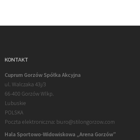
KONTAKT
Cuprum Gorzów Spółka Akcyjna
ul. Walczaka 43j/3
66-400 Gorzów Wlkp.
Lubuskie
POLSKA
Poczta elektroniczna: biuro@stilongorzow.com
Hala Sportowo-Widowiskowa „Arena Gorzów”