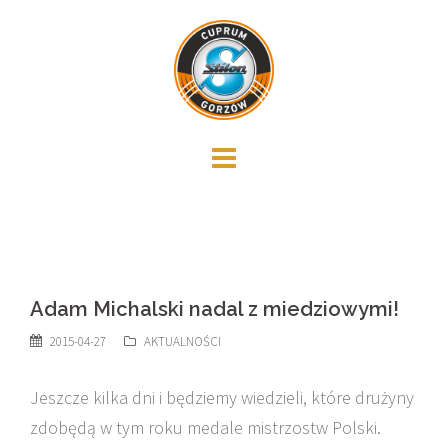
Skip
to
content
Adam Michalski nadal z miedziowymi!
2015-04-27
AKTUALNOŚCI
Jeszcze kilka dni i będziemy wiedzieli, które drużyny
zdobędą w tym roku medale mistrzostw Polski.