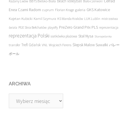
beach volleyball
Cerrad
Każany Lwów
BBTS Bielsko-Biała
Biało-czerwoni
Enea Czarni Radom
galeria
GKS Katowice
cuprum
Florian Krage
Kajetan Kubicki
Kamil Szymura
KS Wanda Kraków
LUK Lublin
mistrzostwa
PreZero Grand Prix PLS
PGE Skra Bełchatów
świata
playoffy
reprezentacja
reprezentacja Polski
Stal Nysa
siatkówka plażowa
Staropolanka
transfer
Trefl Gdańsk
Ślepsk Malow Suwałki
VNL
Wojciech Ferens
バレー
ボール
ARCHIWA
Archiwa