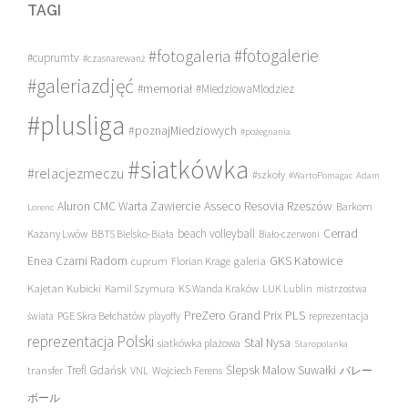
TAGI
#fotogalerie
#fotogaleria
#cuprumtv
#czasnarewanż
#galeriazdjęć
#memoriał
#MiedziowaMlodziez
#plusliga
#poznajMiedziowych
#pożegnania
#siatkówka
#relacjezmeczu
#szkoły
#WartoPomagac
Adam
Asseco Resovia Rzeszów
Aluron CMC Warta Zawiercie
Barkom
Lorenc
beach volleyball
Cerrad
Każany Lwów
BBTS Bielsko-Biała
Biało-czerwoni
Enea Czarni Radom
galeria
GKS Katowice
cuprum
Florian Krage
Kajetan Kubicki
Kamil Szymura
KS Wanda Kraków
LUK Lublin
mistrzostwa
PreZero Grand Prix PLS
PGE Skra Bełchatów
świata
playoffy
reprezentacja
reprezentacja Polski
Stal Nysa
siatkówka plażowa
Staropolanka
transfer
Trefl Gdańsk
Ślepsk Malow Suwałki
VNL
Wojciech Ferens
バレー
ボール