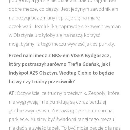
podgonić, a gra się nie układała. Jakub zagrał dwa
dobre mecze, co cieszy. Jest jedynym zawodnikiem
na pozycji bez zmiany i spisuje się na miarę
oczekiwań. Jeżeli kilka naprawdę ciekawych wymian
w Olsztynie ułożyłoby się na naszą korzyść
moglibyśmy i z tego meczu wywieść jakies punkty.
Przed nami mecz z BKS-em VISŁA Bydgoszcz,
który postraszył zarówno Trefla Gdańsk, jak i
Indykpol AZS Olsztyn. Według Ciebie to będzie
łatwy czy trudny przeciwnik?
AT:
Oczywiście, że trudny przeciwnik. Zespoły, które
nie wygrywają i nie punktują są coraz bardziej
głodne zwycięstwa. Zostawiają całe serducho na
parkiecie. Musimy być świadomi rangi tego meczu i
nie dać się zwieść tabeli. To być może będzie dla nas