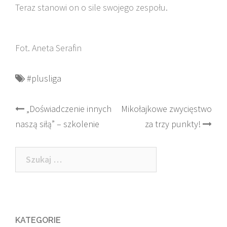
Teraz stanowi on o sile swojego zespołu.
Fot. Aneta Serafin
#plusliga
Post
„Doświadczenie innych
Mikołajkowe zwycięstwo
naszą siłą” – szkolenie
za trzy punkty!
navigation
Szukaj:
KATEGORIE