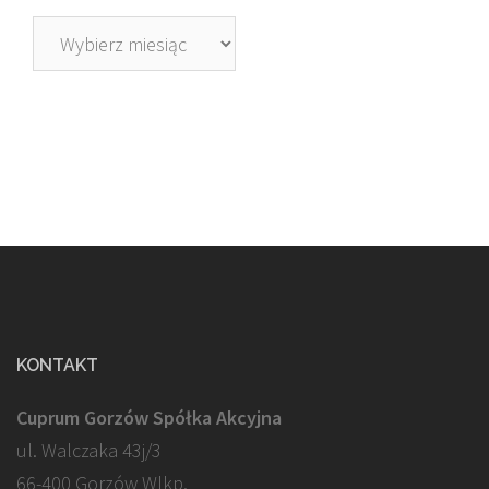
Archiwa
KONTAKT
Cuprum Gorzów Spółka Akcyjna
ul. Walczaka 43j/3
66-400 Gorzów Wlkp.