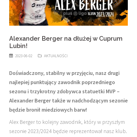
Alexander Berger na dłużej w Cuprum
Lubin!
2023-06-02
AKTUALNOŚCI
Doświadczony, stabilny w przyjęciu, nasz drugi
najlepiej punktujący zawodnik poprzedniego
sezonu i trzykrotny zdobywca statuetki MVP –
Alexander Berger także w nadchodzącym sezonie
będzie bronił miedziowych barw!
Alex Berger to kolejny zawodnik, który w przyszłym
sezonie 2023/2024 będzie reprezentował nasz klub.