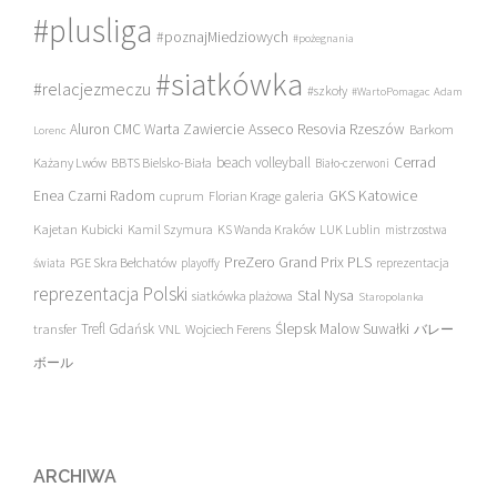
#plusliga
#poznajMiedziowych
#pożegnania
#siatkówka
#relacjezmeczu
#szkoły
#WartoPomagac
Adam
Asseco Resovia Rzeszów
Aluron CMC Warta Zawiercie
Barkom
Lorenc
beach volleyball
Cerrad
Każany Lwów
BBTS Bielsko-Biała
Biało-czerwoni
Enea Czarni Radom
galeria
GKS Katowice
cuprum
Florian Krage
Kajetan Kubicki
Kamil Szymura
KS Wanda Kraków
LUK Lublin
mistrzostwa
PreZero Grand Prix PLS
PGE Skra Bełchatów
świata
playoffy
reprezentacja
reprezentacja Polski
Stal Nysa
siatkówka plażowa
Staropolanka
transfer
Trefl Gdańsk
Ślepsk Malow Suwałki
VNL
Wojciech Ferens
バレー
ボール
ARCHIWA