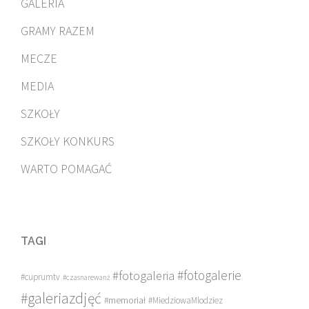
GALERIA
GRAMY RAZEM
MECZE
MEDIA
SZKOŁY
SZKOŁY KONKURS
WARTO POMAGAĆ
TAGI
#fotogalerie
#fotogaleria
#cuprumtv
#czasnarewanż
#galeriazdjęć
#memoriał
#MiedziowaMlodziez