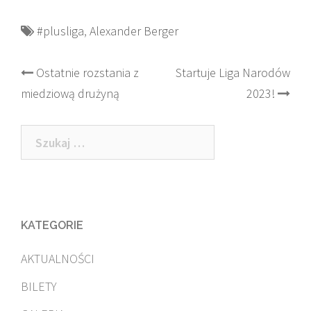
#plusliga
,
Alexander Berger
Post
Ostatnie rozstania z
Startuje Liga Narodów
miedziową drużyną
2023!
navigation
Szukaj:
KATEGORIE
AKTUALNOŚCI
BILETY