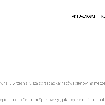
AKTUALNOŚCI
K
awna. 1 września rusza sprzedaż karnetów i biletów na mecz
Regionalnego Centrum Sportowego, jak i będzie można je na