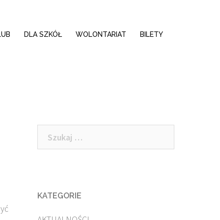
LUB
DLA SZKÓŁ
WOLONTARIAT
BILETY
Szukaj:
e
KATEGORIE
być
AKTUALNOŚCI