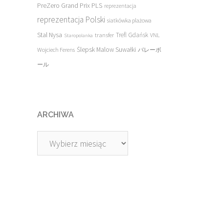
PreZero Grand Prix PLS
reprezentacja
reprezentacja Polski
siatkówka plażowa
Stal Nysa
transfer
Trefl Gdańsk
VNL
Staropolanka
Ślepsk Malow Suwałki
Wojciech Ferens
バレーボ
ール
ARCHIWA
Archiwa