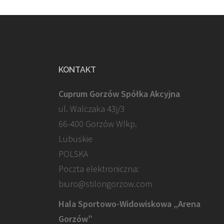
KONTAKT
Cuprum Gorzów Spółka Akcyjna
ul. Walczaka 43j/3
66-400 Gorzów Wlkp.
Lubuskie
POLSKA
Poczta elektroniczna:
biuro@stilongorzow.com
Hala Sportowo-Widowiskowa „Arena
Gorzów”