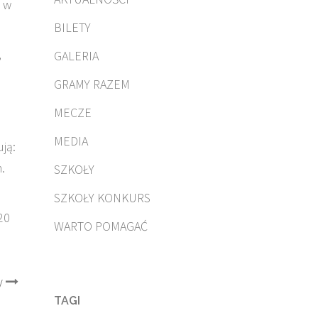
e w
BILETY
,
GALERIA
GRAMY RAZEM
MECZE
MEDIA
ją:
.
SZKOŁY
SZKOŁY KONKURS
20
WARTO POMAGAĆ
y
TAGI