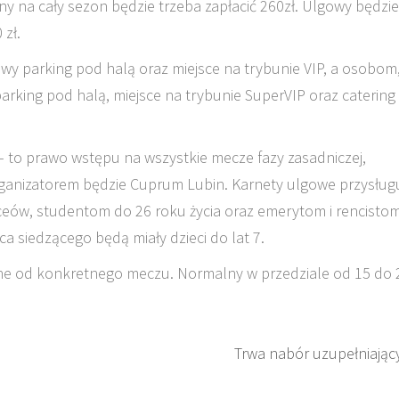
y na cały sezon będzie trzeba zapłacić 260zł. Ulgowy będzi
 zł.
y parking pod halą oraz miejsce na trybunie VIP, a osobom
rking pod halą, miejsce na trybunie SuperVIP oraz catering
 – to prawo wstępu na wszystkie mecze fazy zasadniczej,
organizatorem będzie Cuprum Lubin. Karnety ulgowe przysługu
eów, studentom do 26 roku życia oraz emerytom i rencistom
a siedzącego będą miały dzieci do lat 7.
one od konkretnego meczu. Normalny w przedziale od 15 do 
Trwa nabór uzupełniając