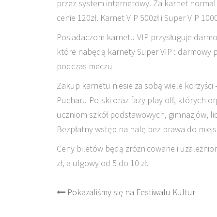
przez system internetowy. Za karnet normaln
cenie 120zł. Karnet VIP 500zł i Super VIP 1000
Posiadaczom karnetu VIP przysługuje darmow
które nabędą karnety Super VIP : darmowy pa
podczas meczu
Zakup karnetu niesie za sobą wiele korzyści
Pucharu Polski oraz fazy play off, których 
uczniom szkół podstawowych, gimnazjów, lic
Bezpłatny wstęp na halę bez prawa do miejsc
Ceny biletów będą zróżnicowane i uzależni
zł, a ulgowy od 5 do 10 zł.
Post
Pokazaliśmy się na Festiwalu Kultur
navigation