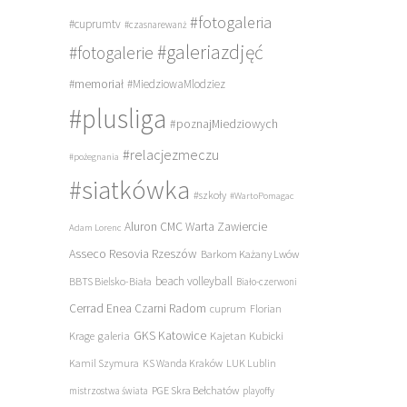
#fotogaleria
#cuprumtv
#czasnarewanż
#galeriazdjęć
#fotogalerie
#memoriał
#MiedziowaMlodziez
#plusliga
#poznajMiedziowych
#relacjezmeczu
#pożegnania
#siatkówka
#szkoły
#WartoPomagac
Aluron CMC Warta Zawiercie
Adam Lorenc
Asseco Resovia Rzeszów
Barkom Każany Lwów
beach volleyball
BBTS Bielsko-Biała
Biało-czerwoni
Cerrad Enea Czarni Radom
cuprum
Florian
galeria
GKS Katowice
Kajetan Kubicki
Krage
Kamil Szymura
KS Wanda Kraków
LUK Lublin
PGE Skra Bełchatów
mistrzostwa świata
playoffy