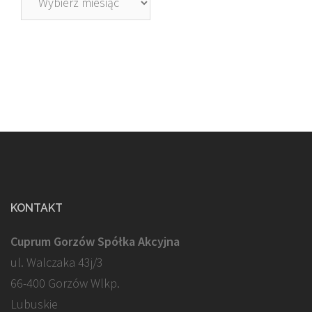
KONTAKT
Cuprum Gorzów Spółka Akcyjna
ul. Walczaka 43j/3
66-400 Gorzów Wlkp.
Lubuskie