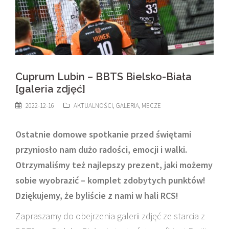
Cuprum Lubin – BBTS Bielsko-Biała
[galeria zdjęć]
2022-12-16
AKTUALNOŚCI
,
GALERIA
,
MECZE
Ostatnie domowe spotkanie przed świętami
przyniosło nam dużo radości, emocji i walki.
Otrzymaliśmy też najlepszy prezent, jaki możemy
sobie wyobrazić – komplet zdobytych punktów!
Dziękujemy, że byliście z nami w hali RCS!
Zapraszamy do obejrzenia galerii zdjęć ze starcia z