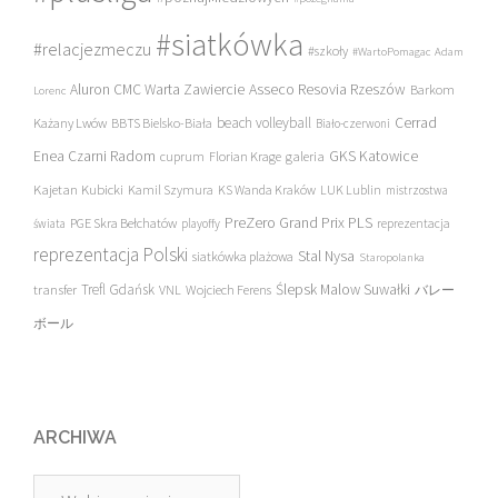
#siatkówka
#relacjezmeczu
#szkoły
#WartoPomagac
Adam
Asseco Resovia Rzeszów
Aluron CMC Warta Zawiercie
Barkom
Lorenc
beach volleyball
Cerrad
Każany Lwów
BBTS Bielsko-Biała
Biało-czerwoni
Enea Czarni Radom
galeria
GKS Katowice
cuprum
Florian Krage
Kajetan Kubicki
Kamil Szymura
KS Wanda Kraków
LUK Lublin
mistrzostwa
PreZero Grand Prix PLS
PGE Skra Bełchatów
świata
playoffy
reprezentacja
reprezentacja Polski
Stal Nysa
siatkówka plażowa
Staropolanka
transfer
Trefl Gdańsk
Ślepsk Malow Suwałki
VNL
Wojciech Ferens
バレー
ボール
ARCHIWA
Archiwa