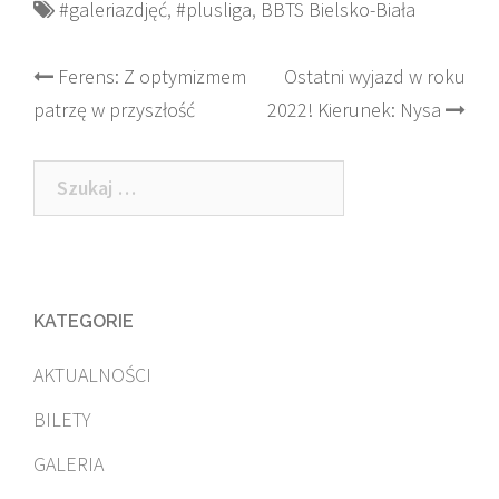
#galeriazdjęć
,
#plusliga
,
BBTS Bielsko-Biała
Post
Ferens: Z optymizmem
Ostatni wyjazd w roku
patrzę w przyszłość
2022! Kierunek: Nysa
navigation
Szukaj:
KATEGORIE
AKTUALNOŚCI
BILETY
GALERIA