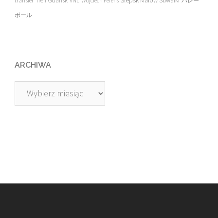
Trefl Gdańsk
Ślepsk Malow Suwałki
VNL
Wojciech Ferens
バレー
ボール
ARCHIWA
Archiwa