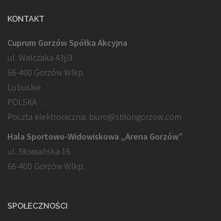
KONTAKT
Cuprum Gorzów Spółka Akcyjna
ul. Walczaka 43j/3
66-400 Gorzów Wlkp.
Lubuskie
POLSKA
Poczta elektroniczna: biuro@stilongorzow.com
Hala Sportowo-Widowiskowa „Arena Gorzów”
ul. Słowiańska 16
66-400 Gorzów Wlkp.
SPOŁECZNOŚCI