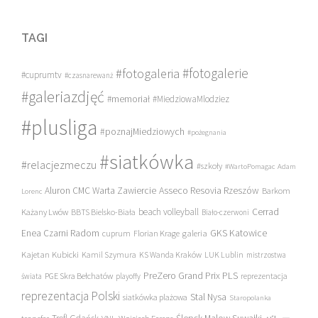
TAGI
#fotogalerie
#fotogaleria
#cuprumtv
#czasnarewanż
#galeriazdjęć
#memoriał
#MiedziowaMlodziez
#plusliga
#poznajMiedziowych
#pożegnania
#siatkówka
#relacjezmeczu
#szkoły
#WartoPomagac
Adam
Asseco Resovia Rzeszów
Aluron CMC Warta Zawiercie
Barkom
Lorenc
beach volleyball
Cerrad
Każany Lwów
BBTS Bielsko-Biała
Biało-czerwoni
Enea Czarni Radom
galeria
GKS Katowice
cuprum
Florian Krage
Kajetan Kubicki
Kamil Szymura
KS Wanda Kraków
LUK Lublin
mistrzostwa
PreZero Grand Prix PLS
PGE Skra Bełchatów
świata
playoffy
reprezentacja
reprezentacja Polski
Stal Nysa
siatkówka plażowa
Staropolanka
transfer