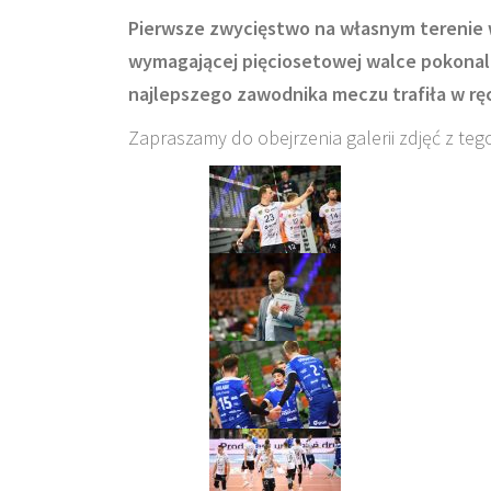
Pierwsze zwycięstwo na własnym terenie w
wymagającej pięciosetowej walce pokonali
najlepszego zawodnika meczu trafiła w rę
Zapraszamy do obejrzenia galerii zdjęć z tego