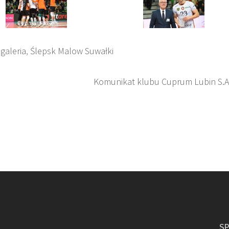
,
galeria
,
Ślepsk Malow Suwałki
Komunikat klubu Cuprum Lubin S.A
S