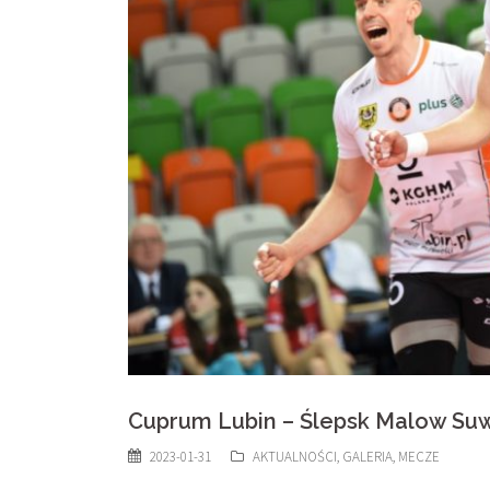
Cuprum Lubin – Ślepsk Malow Suwa
2023-01-31
AKTUALNOŚCI
,
GALERIA
,
MECZE