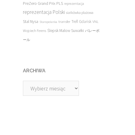
PreZero Grand Prix PLS
reprezentacja
reprezentacja Polski
siatkówka plażowa
Stal Nysa
transfer
Trefl Gdańsk
VNL
Staropolanka
Ślepsk Malow Suwałki
Wojciech Ferens
バレーボ
ール
ARCHIWA
Archiwa