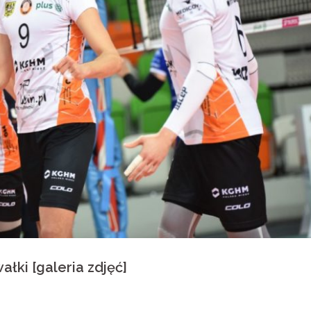
łki [galeria zdjęć]