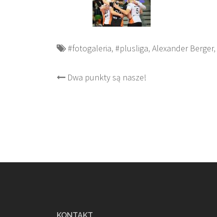
#fotogaleria
,
#plusliga
,
Alexander Berger
Post
Dwa punkty są nasze!
navigation
KONTAKT