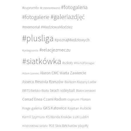
#fotogaleria
#cuprumtv
#czasnarewanż
#galeriazdjęć
#fotogalerie
#memoriał
#MiedziowaMlodziez
#plusliga
#poznajMiedziowych
#relacjezmeczu
#pożegnania
#siatkówka
#szkoły
#WartoPomagac
Aluron CMC Warta Zawiercie
Adam Lorenc
Asseco Resovia Rzeszów
Barkom Każany Lwów
beach volleyball
BBTS Bielsko-Biała
Biało-czerwoni
Cerrad Enea Czarni Radom
cuprum
Florian
galeria
GKS Katowice
Kajetan Kubicki
Krage
Kamil Szymura
KS Wanda Kraków
LUK Lublin
PGE Skra Bełchatów
mistrzostwa świata
playoffy