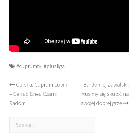
#cuprumtv
,
#plusliga
Post
Galeria: Cuprum Lubin
Bartłomiej Zawalski:
– Cerrad Enea Czarni
Musimy się skupić na
navigation
Radom
swojej dobrej grze
Szukaj: