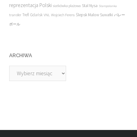
reprezentacja Polski
Stal Nysa
siatkówka plażowa
Staropolanka
transfer
Trefl Gdańsk
Ślepsk Malow Suwałki
VNL
Wojciech Ferens
バレー
ボール
ARCHIWA
Archiwa