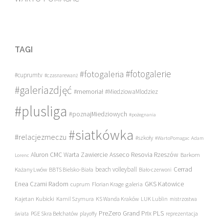
TAGI
#fotogalerie
#fotogaleria
#cuprumtv
#czasnarewanż
#galeriazdjęć
#memoriał
#MiedziowaMlodziez
#plusliga
#poznajMiedziowych
#pożegnania
#siatkówka
#relacjezmeczu
#szkoły
#WartoPomagac
Adam
Asseco Resovia Rzeszów
Aluron CMC Warta Zawiercie
Barkom
Lorenc
beach volleyball
Cerrad
Każany Lwów
BBTS Bielsko-Biała
Biało-czerwoni
Enea Czarni Radom
galeria
GKS Katowice
cuprum
Florian Krage
Kajetan Kubicki
Kamil Szymura
KS Wanda Kraków
LUK Lublin
mistrzostwa
PreZero Grand Prix PLS
PGE Skra Bełchatów
świata
playoffy
reprezentacja