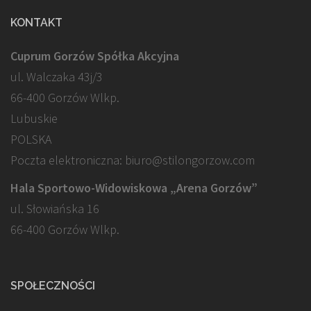
KONTAKT
Cuprum Gorzów Spółka Akcyjna
ul. Walczaka 43j/3
66-400 Gorzów Wlkp.
Lubuskie
POLSKA
Poczta elektroniczna: biuro@stilongorzow.com
Hala Sportowo-Widowiskowa „Arena Gorzów”
ul. Słowiańska 16
66-400 Gorzów Wlkp.
SPOŁECZNOŚCI