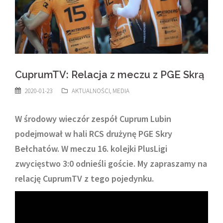
CuprumTV: Relacja z meczu z PGE Skrą
2020-01-23
AKTUALNOŚCI
,
MEDIA
W środowy wieczór zespół Cuprum Lubin
podejmował w hali RCS drużynę PGE Skry
Bełchatów. W meczu 16. kolejki PlusLigi
zwycięstwo 3:0 odnieśli goście. My zapraszamy na
relację CuprumTV z tego pojedynku.