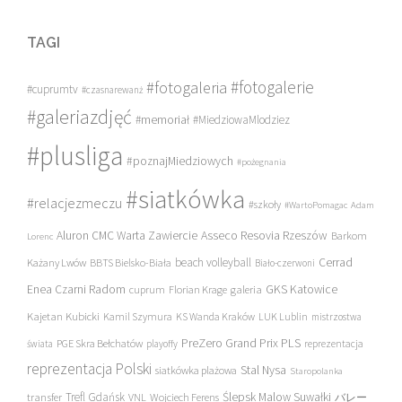
TAGI
#fotogalerie
#fotogaleria
#cuprumtv
#czasnarewanż
#galeriazdjęć
#memoriał
#MiedziowaMlodziez
#plusliga
#poznajMiedziowych
#pożegnania
#siatkówka
#relacjezmeczu
#szkoły
#WartoPomagac
Adam
Asseco Resovia Rzeszów
Aluron CMC Warta Zawiercie
Barkom
Lorenc
beach volleyball
Cerrad
Każany Lwów
BBTS Bielsko-Biała
Biało-czerwoni
Enea Czarni Radom
galeria
GKS Katowice
cuprum
Florian Krage
Kajetan Kubicki
Kamil Szymura
KS Wanda Kraków
LUK Lublin
mistrzostwa
PreZero Grand Prix PLS
PGE Skra Bełchatów
świata
playoffy
reprezentacja
reprezentacja Polski
Stal Nysa
siatkówka plażowa
Staropolanka
transfer
Trefl Gdańsk
Ślepsk Malow Suwałki
VNL
Wojciech Ferens
バレー