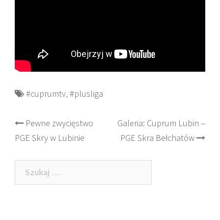
#cuprumtv
,
#plusliga
Post
Pewne zwycięstwo
Galeria: Cuprum Lubin –
PGE Skry w Lubinie
PGE Skra Bełchatów
navigation
Szukaj: