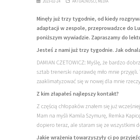
2023-02-24
AKTUALNOŚCI
,
MEDIA
Minęły już trzy tygodnie, od kiedy rozgry
adaptacji w zespole, przeprowadzce do Lub
poniższym wywiadzie. Zapraszamy do lekt
Jesteś z nami już trzy tygodnie. Jak odnal
DAMIAN CZETOWICZ: Myślę, że bardzo dobrze,
sztab trenerski naprawdę miło mnie przyjęli. 
zaaklimatyzować się w nowej dla mnie rzeczy
Z kim złapałeś najlepszy kontakt?
Z częścią chłopaków znałem się już wcześniej, 
Mam na myśli Kamila Szymurę, Remka Kapicę
dopiero teraz, ale staram się ze wszystkimi do
Jakie wrażenia towarzyszyły ci po przyjeźd