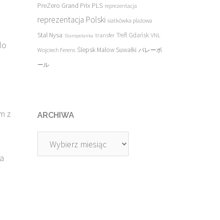
PreZero Grand Prix PLS
reprezentacja
reprezentacja Polski
siatkówka plażowa
Stal Nysa
transfer
Trefl Gdańsk
VNL
Staropolanka
do
Ślepsk Malow Suwałki
Wojciech Ferens
バレーボ
ール
m z
ARCHIWA
Archiwa
ba