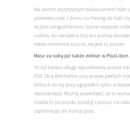
Na pewno pozytywnym zaskoczeniem było sam
przemieszczać z domu na trening do hali czy 
dużym udogodnieniem. Spore wrażenie zrobiła
Lubina, bo niespełna trzy dni później dosta
takim momencie sezonu nie jest to proste.
Masz za sobą już także debiut w PlusLidz
To był bardzo długo wyczekiwany przeze 
PGE Skrą Bełchatów przy prawie pełnych trybu
których do tej pory oglądałem tylko w telewi
reprezentacji. Można powiedzieć, że to wym
trzeba to po prostu przeżyć i poczuć na wła
zapomnę go do końca życia.