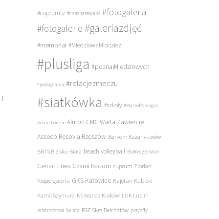
#fotogaleria
#cuprumtv
#czasnarewanż
#galeriazdjęć
#fotogalerie
#memoriał
#MiedziowaMlodziez
#plusliga
#poznajMiedziowych
#relacjezmeczu
#pożegnania
i
#siatkówka
#szkoły
#WartoPomagac
Aluron CMC Warta Zawiercie
Adam Lorenc
Asseco Resovia Rzeszów
Barkom Każany Lwów
beach volleyball
BBTS Bielsko-Biała
Biało-czerwoni
Cerrad Enea Czarni Radom
cuprum
Florian
ę
galeria
GKS Katowice
Kajetan Kubicki
Krage
Kamil Szymura
KS Wanda Kraków
LUK Lublin
PGE Skra Bełchatów
mistrzostwa świata
playoffy