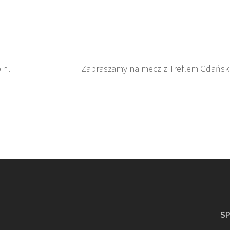
in!
Zapraszamy na mecz z Treflem Gdańsk
S