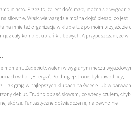
o miasto. Przez to, że jest dość małe, można się wygodnie
na siłownię. Właściwie wszędzie można dojść pieszo, co jest
 na mnie też organizacja w klubie tuż po moim przyjeździe 
łem już cały komplet ubrań klubowych. A przypuszczam, że w
e…
mnie moment. Zadebiutowałem w wygranym meczu wyjazdowy
nach w hali „Energia”. Po drugiej stronie byli zawodnicy,
zji, jak grają w najlepszych klubach na świecie lub w barwach
arzony debiut. Trudno opisać słowami, co wtedy czułem, chy
snej skórze. Fantastyczne doświadczenie, na pewno nie