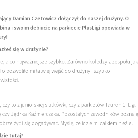
wający Damian Czetowicz dołączył do naszej drużyny. O
ina i swoim debiucie na parkiecie PlusLigi opowiada w
ury!
azłeś się w drużynie?
 a co najważniejsze szybko. Zarówno koledzy z zespołu jak 
To pozwoliło mi łatwiej wejść do drużyny i szybko
wistości.
czy to z juniorskiej siatkówki, czy z parkietów Tauron 1. Ligi.
 czy Jędrka Kaźmierczaka. Pozostałych zawodników poznaj
brze żyć i się dogadywać. Myślę, że idzie mi całkiem nieźle.
zie tutaj?