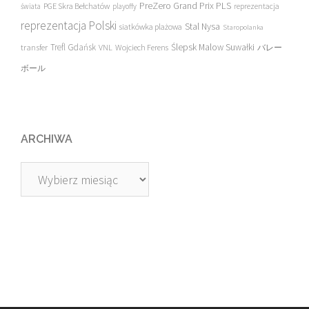
PreZero Grand Prix PLS
PGE Skra Bełchatów
świata
playoffy
reprezentacja
reprezentacja Polski
Stal Nysa
siatkówka plażowa
Staropolanka
transfer
Trefl Gdańsk
Ślepsk Malow Suwałki
VNL
Wojciech Ferens
バレー
ボール
ARCHIWA
Archiwa