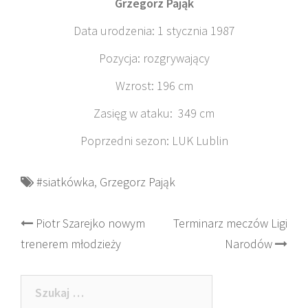
Grzegorz Pająk
Data urodzenia: 1 stycznia 1987
Pozycja: rozgrywający
Wzrost: 196 cm
Zasięg w ataku: 349 cm
Poprzedni sezon: LUK Lublin
#siatkówka
,
Grzegorz Pająk
Post
Piotr Szarejko nowym
Terminarz meczów Ligi
trenerem młodzieży
Narodów
navigation
Szukaj: