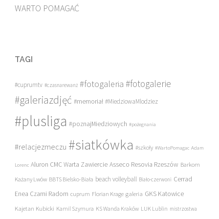
WARTO POMAGAĆ
TAGI
#fotogalerie
#fotogaleria
#cuprumtv
#czasnarewanż
#galeriazdjęć
#memoriał
#MiedziowaMlodziez
#plusliga
#poznajMiedziowych
#pożegnania
#siatkówka
#relacjezmeczu
#szkoły
#WartoPomagac
Adam
Asseco Resovia Rzeszów
Aluron CMC Warta Zawiercie
Barkom
Lorenc
beach volleyball
Cerrad
Każany Lwów
BBTS Bielsko-Biała
Biało-czerwoni
Enea Czarni Radom
galeria
GKS Katowice
cuprum
Florian Krage
Kajetan Kubicki
Kamil Szymura
KS Wanda Kraków
LUK Lublin
mistrzostwa