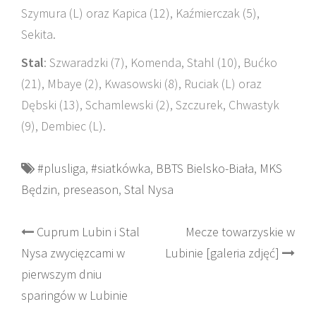
Szymura (L) oraz Kapica (12), Kaźmierczak (5),
Sekita.
Stal
: Szwaradzki (7), Komenda, Stahl (10), Bućko
(21), Mbaye (2), Kwasowski (8), Ruciak (L) oraz
Dębski (13), Schamlewski (2), Szczurek, Chwastyk
(9), Dembiec (L).
#plusliga
,
#siatkówka
,
BBTS Bielsko-Biała
,
MKS
Będzin
,
preseason
,
Stal Nysa
Post
Cuprum Lubin i Stal
Mecze towarzyskie w
Nysa zwycięzcami w
Lubinie [galeria zdjęć]
navigation
pierwszym dniu
sparingów w Lubinie