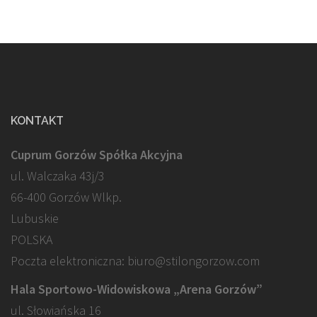
KONTAKT
Cuprum Gorzów Spółka Akcyjna
ul. Walczaka 43j/3
66-400 Gorzów Wlkp.
Lubuskie
POLSKA
Poczta elektroniczna: biuro@stilongorzow.com
Hala Sportowo-Widowiskowa „Arena Gorzów”
ul. Słowiańska 16