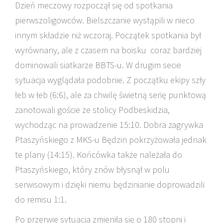
Dzień meczowy rozpoczął się od spotkania
pierwszoligowców. Bielszczanie wystąpili w nieco
innym składzie niż wczoraj. Początek spotkania był
wyrównany, ale z czasem na boisku coraz bardziej
dominowali siatkarze BBTS-u. W drugim secie
sytuacja wyglądała podobnie. Z początku ekipy szły
łeb w łeb (6:6), ale za chwilę świetną serię punktową
zanotowali goście ze stolicy Podbeskidzia,
wychodząc na prowadzenie 15:10. Dobra zagrywka
Ptaszyńskiego z MKS-u Będzin pokrzyżowała jednak
te plany (14:15). Końcówka także należała do
Ptaszyńskiego, który znów błysnął w polu
serwisowym i dzięki niemu będzinianie doprowadzili
do remisu 1:1.
Po przerwie sytuacja zmieniła się o 180 stopni i