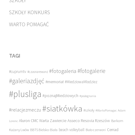
SZKOŁY
SZKOŁY KONKURS
WARTO POMAGAĆ
TAGI
#fotogalerie
#fotogaleria
#cuprumtv
#czasnarewanż
#galeriazdjęć
#memoriał
#MiedziowaMlodziez
#plusliga
#poznajMiedziowych
#pożegnania
#siatkówka
#relacjezmeczu
#szkoły
#WartoPomagac
Adam
Asseco Resovia Rzeszów
Aluron CMC Warta Zawiercie
Barkom
Lorenc
beach volleyball
Cerrad
Każany Lwów
BBTS Bielsko-Biała
Biało-czerwoni