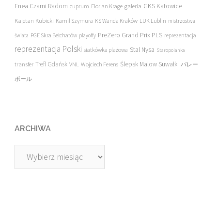
Enea Czarni Radom
galeria
GKS Katowice
cuprum
Florian Krage
Kajetan Kubicki
Kamil Szymura
KS Wanda Kraków
LUK Lublin
mistrzostwa
PreZero Grand Prix PLS
PGE Skra Bełchatów
świata
playoffy
reprezentacja
reprezentacja Polski
Stal Nysa
siatkówka plażowa
Staropolanka
transfer
Trefl Gdańsk
Ślepsk Malow Suwałki
VNL
Wojciech Ferens
バレー
ボール
ARCHIWA
Archiwa