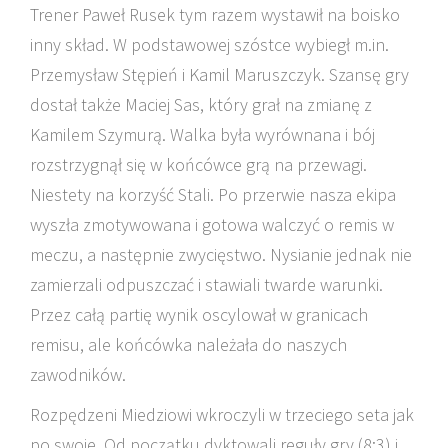
Trener Paweł Rusek tym razem wystawił na boisko
inny skład. W podstawowej szóstce wybiegł m.in.
Przemysław Stępień i Kamil Maruszczyk. Szansę gry
dostał także Maciej Sas, który grał na zmianę z
Kamilem Szymurą. Walka była wyrównana i bój
rozstrzygnął się w końcówce grą na przewagi.
Niestety na korzyść Stali. Po przerwie nasza ekipa
wyszła zmotywowana i gotowa walczyć o remis w
meczu, a następnie zwycięstwo. Nysianie jednak nie
zamierzali odpuszczać i stawiali twarde warunki.
Przez całą partię wynik oscylował w granicach
remisu, ale końcówka należała do naszych
zawodników.
Rozpędzeni Miedziowi wkroczyli w trzeciego seta jak
po swoje. Od początku dyktowali reguły gry (8:3) i