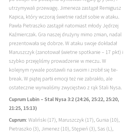
utrzymywali przewagę. Jimeneza zastąpił Remigiusz
Kapica, który wczoraj świetnie radził sobie w ataku.
Pawła Pietraszko zastąpił natomiast młody Jędrzej
Kaźmierczak. Gra naszej drużyny mimo zmian, nadal
prezentowała się dobrze. W ataku swoje dokładał
Maruszczyk (zanotował świetne spotkanie – 17 pkt) i
szybko przejęliśmy prowadzenie w meczu. W
kolejnym rywale postawili na swoim i zrobił się tie-
break. W piątej partii emocji też nie zabrakło, ale
ostatecznie wyrwaliśmy zwycięstwo z rąk Stali Nysa.
Cuprum Lubin – Stal Nysa 3:2 (24:26, 25:22, 25:20,
21:25, 15:13)
Cuprum
: Waliński (17), Maruszczyk (17), Gunia (10),
Pietraszko (3), Jimenez (10), Stępień (3), Sas (L),