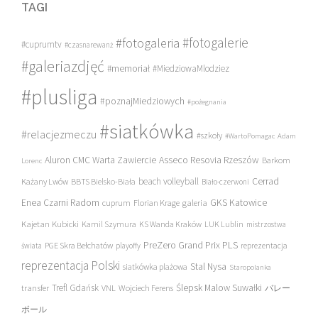
TAGI
#fotogalerie
#fotogaleria
#cuprumtv
#czasnarewanż
#galeriazdjęć
#memoriał
#MiedziowaMlodziez
#plusliga
#poznajMiedziowych
#pożegnania
#siatkówka
#relacjezmeczu
#szkoły
#WartoPomagac
Adam
Asseco Resovia Rzeszów
Aluron CMC Warta Zawiercie
Barkom
Lorenc
beach volleyball
Cerrad
Każany Lwów
BBTS Bielsko-Biała
Biało-czerwoni
Enea Czarni Radom
galeria
GKS Katowice
cuprum
Florian Krage
Kajetan Kubicki
Kamil Szymura
KS Wanda Kraków
LUK Lublin
mistrzostwa
PreZero Grand Prix PLS
PGE Skra Bełchatów
świata
playoffy
reprezentacja
reprezentacja Polski
Stal Nysa
siatkówka plażowa
Staropolanka
transfer
Trefl Gdańsk
Ślepsk Malow Suwałki
VNL
Wojciech Ferens
バレー
ボール