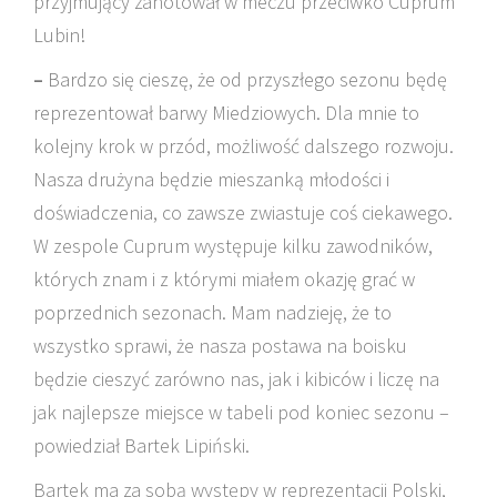
przyjmujący zanotował w meczu przeciwko Cuprum
Lubin!
–
Bardzo się cieszę, że od przyszłego sezonu będę
reprezentował barwy Miedziowych. Dla mnie to
kolejny krok w przód, możliwość dalszego rozwoju.
Nasza drużyna będzie mieszanką młodości i
doświadczenia, co zawsze zwiastuje coś ciekawego.
W zespole Cuprum występuje kilku zawodników,
których znam i z którymi miałem okazję grać w
poprzednich sezonach. Mam nadzieję, że to
wszystko sprawi, że nasza postawa na boisku
będzie cieszyć zarówno nas, jak i kibiców i liczę na
jak najlepsze miejsce w tabeli pod koniec sezonu –
powiedział Bartek Lipiński.
Bartek ma za sobą występy w reprezentacji Polski,