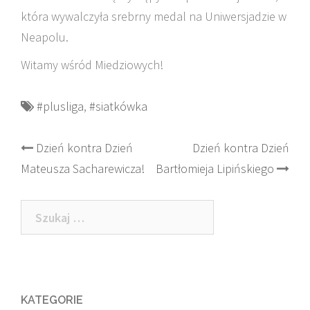
która wywalczyła srebrny medal na Uniwersjadzie w
Neapolu.
Witamy wśród Miedziowych!
#plusliga
,
#siatkówka
Post
Dzień kontra Dzień
Dzień kontra Dzień
Mateusza Sacharewicza!
Bartłomieja Lipińskiego
navigation
Szukaj:
KATEGORIE