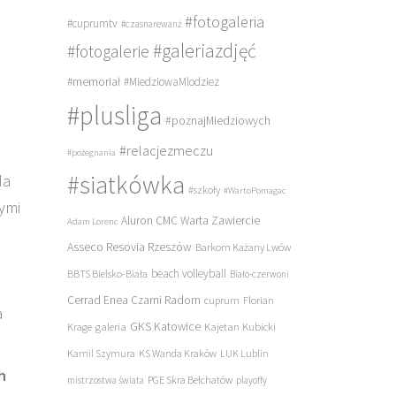
#fotogaleria
#cuprumtv
#czasnarewanż
#galeriazdjęć
#fotogalerie
#memoriał
#MiedziowaMlodziez
#plusliga
#poznajMiedziowych
#relacjezmeczu
#pożegnania
#siatkówka
da
#szkoły
#WartoPomagac
wymi
Aluron CMC Warta Zawiercie
Adam Lorenc
Asseco Resovia Rzeszów
Barkom Każany Lwów
beach volleyball
BBTS Bielsko-Biała
Biało-czerwoni
Cerrad Enea Czarni Radom
cuprum
Florian
a
galeria
GKS Katowice
Kajetan Kubicki
Krage
Kamil Szymura
KS Wanda Kraków
LUK Lublin
h
PGE Skra Bełchatów
mistrzostwa świata
playoffy