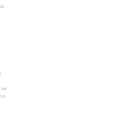
bów
i.
 nie
oni