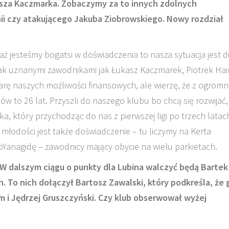
asza Kaczmarka. Zobaczymy za to innych zdolnych
ii czy atakującego Jakuba Ziobrowskiego. Nowy rozdział
aż jesteśmy bogatsi w doświadczenia to nasza sytuacja jest 
 tak uznanymi zawodnikami jak Łukasz Kaczmarek, Piotrek Hai
arę naszych możliwości finansowych, ale wierzę, że z ogrom
w to 26 lat. Przyszli do naszego klubu bo chcą się rozwijać,
a, który przychodząc do nas z pierwszej ligi po trzech latac
młodości jest także doświadczenie – tu liczymy na Kerta
anagidę – zawodnicy mający obycie na wielu parkietach.
. W dalszym ciągu o punkty dla Lubina walczyć będą Bartek
. To nich dołączył Bartosz Zawalski, który podkreśla, że 
m i Jędrzej Gruszczyński. Czy klub obserwował wyżej