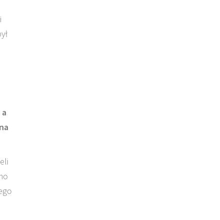
i
był
 a
 na
eli
omo
iego