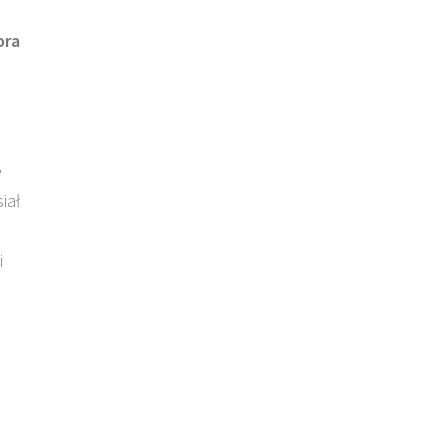
ora
e
iał
i