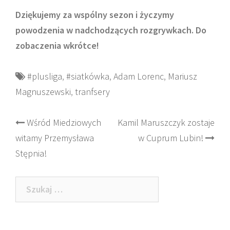
Dziękujemy za wspólny sezon i życzymy
powodzenia w nadchodzących rozgrywkach. Do
zobaczenia wkrótce!
#plusliga
,
#siatkówka
,
Adam Lorenc
,
Mariusz
Magnuszewski
,
tranfsery
Post
Wśród Miedziowych
Kamil Maruszczyk zostaje
witamy Przemysława
w Cuprum Lubin!
navigation
Stępnia!
Szukaj: