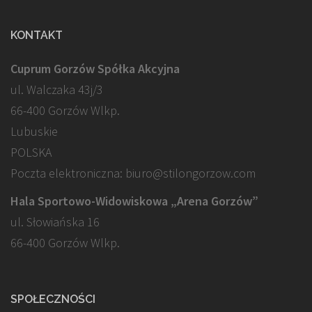
KONTAKT
Cuprum Gorzów Spółka Akcyjna
ul. Walczaka 43j/3
66-400 Gorzów Wlkp.
Lubuskie
POLSKA
Poczta elektroniczna: biuro@stilongorzow.com
Hala Sportowo-Widowiskowa „Arena Gorzów”
ul. Słowiańska 16
66-400 Gorzów Wlkp.
SPOŁECZNOŚCI