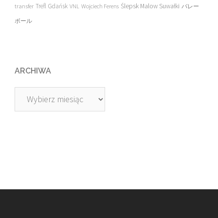
transfer
Trefl Gdańsk
Ślepsk Malow Suwałki
VNL
Wojciech Ferens
バレー
ボール
ARCHIWA
Archiwa