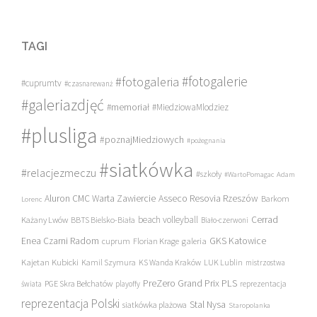
TAGI
#fotogalerie
#fotogaleria
#cuprumtv
#czasnarewanż
#galeriazdjęć
#memoriał
#MiedziowaMlodziez
#plusliga
#poznajMiedziowych
#pożegnania
#siatkówka
#relacjezmeczu
#szkoły
#WartoPomagac
Adam
Asseco Resovia Rzeszów
Aluron CMC Warta Zawiercie
Barkom
Lorenc
beach volleyball
Cerrad
Każany Lwów
BBTS Bielsko-Biała
Biało-czerwoni
Enea Czarni Radom
galeria
GKS Katowice
cuprum
Florian Krage
Kajetan Kubicki
Kamil Szymura
KS Wanda Kraków
LUK Lublin
mistrzostwa
PreZero Grand Prix PLS
PGE Skra Bełchatów
świata
playoffy
reprezentacja
reprezentacja Polski
Stal Nysa
siatkówka plażowa
Staropolanka