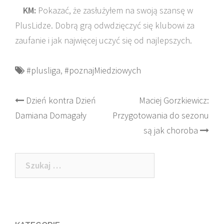
KM:
Pokazać, że zasłużyłem na swoją szansę w
PlusLidze. Dobrą grą odwdzięczyć się klubowi za
zaufanie i jak najwięcej uczyć się od najlepszych.
#plusliga
,
#poznajMiedziowych
Post
Dzień kontra Dzień
Maciej Gorzkiewicz:
Damiana Domagały
Przygotowania do sezonu
navigation
są jak choroba
Szukaj: