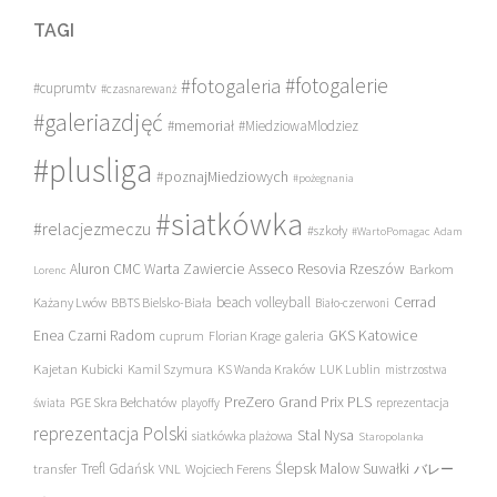
TAGI
#fotogalerie
#fotogaleria
#cuprumtv
#czasnarewanż
#galeriazdjęć
#memoriał
#MiedziowaMlodziez
#plusliga
#poznajMiedziowych
#pożegnania
#siatkówka
#relacjezmeczu
#szkoły
#WartoPomagac
Adam
Asseco Resovia Rzeszów
Aluron CMC Warta Zawiercie
Barkom
Lorenc
beach volleyball
Cerrad
Każany Lwów
BBTS Bielsko-Biała
Biało-czerwoni
Enea Czarni Radom
galeria
GKS Katowice
cuprum
Florian Krage
Kajetan Kubicki
Kamil Szymura
KS Wanda Kraków
LUK Lublin
mistrzostwa
PreZero Grand Prix PLS
PGE Skra Bełchatów
świata
playoffy
reprezentacja
reprezentacja Polski
Stal Nysa
siatkówka plażowa
Staropolanka
transfer
Trefl Gdańsk
Ślepsk Malow Suwałki
VNL
Wojciech Ferens
バレー