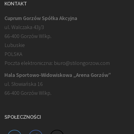
KONTAKT
Cuprum Gorzów Spółka Akcyjna
ul. Walczaka 43j/3
66-400 Gorzów Wlkp.
Lubuskie
POLSKA
Poczta elektroniczna: biuro@stilongorzow.com
Hala Sportowo-Widowiskowa „Arena Gorzów”
ul. Słowiańska 16
66-400 Gorzów Wlkp.
SPOŁECZNOŚCI