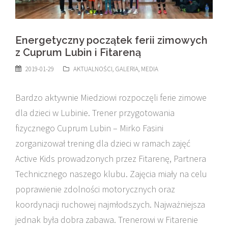
Energetyczny początek ferii zimowych
z Cuprum Lubin i Fitareną
2019-01-29
AKTUALNOŚCI
,
GALERIA
,
MEDIA
Bardzo aktywnie Miedziowi rozpoczęli ferie zimowe
dla dzieci w Lubinie. Trener przygotowania
fizycznego Cuprum Lubin – Mirko Fasini
zorganizował trening dla dzieci w ramach zajęć
Active Kids prowadzonych przez Fitarenę, Partnera
Technicznego naszego klubu. Zajęcia miały na celu
poprawienie zdolności motorycznych oraz
koordynacji ruchowej najmłodszych. Najważniejsza
jednak była dobra zabawa. Trenerowi w Fitarenie