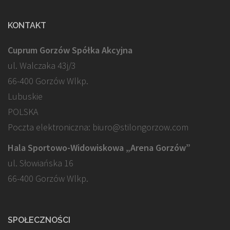
KONTAKT
Cuprum Gorzów Spółka Akcyjna
ul. Walczaka 43j/3
66-400 Gorzów Wlkp.
Lubuskie
POLSKA
Poczta elektroniczna: biuro@stilongorzow.com
Hala Sportowo-Widowiskowa „Arena Gorzów”
ul. Słowiańska 16
66-400 Gorzów Wlkp.
SPOŁECZNOŚCI