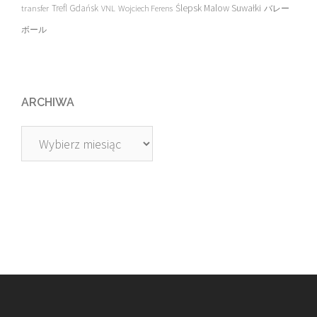
transfer
Trefl Gdańsk
Ślepsk Malow Suwałki
VNL
Wojciech Ferens
バレー
ボール
ARCHIWA
Archiwa