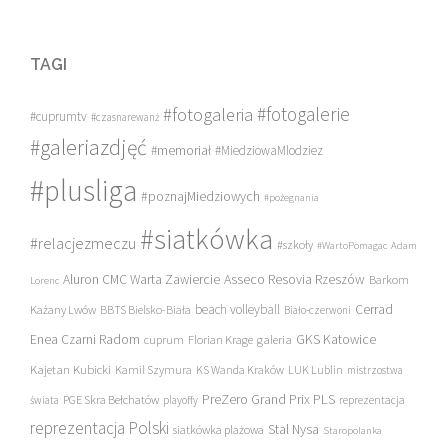
TAGI
#fotogalerie
#fotogaleria
#cuprumtv
#czasnarewanż
#galeriazdjęć
#memoriał
#MiedziowaMlodziez
#plusliga
#poznajMiedziowych
#pożegnania
#siatkówka
#relacjezmeczu
#szkoły
#WartoPomagac
Adam
Asseco Resovia Rzeszów
Aluron CMC Warta Zawiercie
Barkom
Lorenc
beach volleyball
Cerrad
Każany Lwów
BBTS Bielsko-Biała
Biało-czerwoni
Enea Czarni Radom
galeria
GKS Katowice
cuprum
Florian Krage
Kajetan Kubicki
Kamil Szymura
KS Wanda Kraków
LUK Lublin
mistrzostwa
PreZero Grand Prix PLS
PGE Skra Bełchatów
świata
playoffy
reprezentacja
reprezentacja Polski
Stal Nysa
siatkówka plażowa
Staropolanka