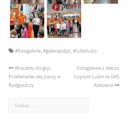
#fotogalerie
,
#galeriazdjęć
,
#lubieludzi
Post
Wracamy do gry!
Fotogaleria z meczu
Przełamanie złej passy w
Cuprum Lubin vs GKS
navigation
Bydgoszczy
Katowice
Szukaj: