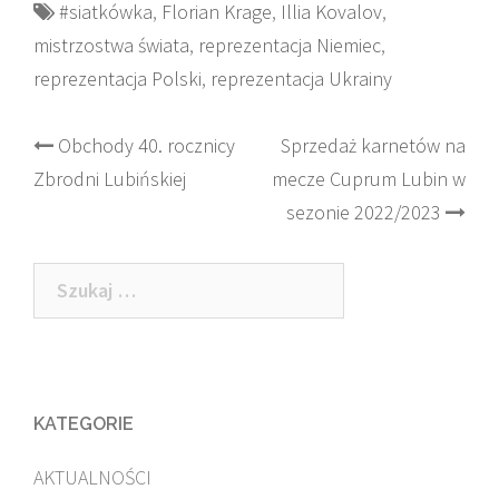
#siatkówka
,
Florian Krage
,
Illia Kovalov
,
mistrzostwa świata
,
reprezentacja Niemiec
,
reprezentacja Polski
,
reprezentacja Ukrainy
Post
Obchody 40. rocznicy
Sprzedaż karnetów na
Zbrodni Lubińskiej
mecze Cuprum Lubin w
navigation
sezonie 2022/2023
Szukaj:
KATEGORIE
AKTUALNOŚCI