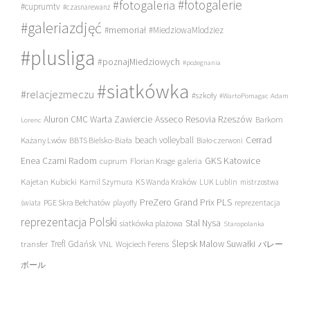
#fotogalerie
#fotogaleria
#cuprumtv
#czasnarewanż
#galeriazdjęć
#memoriał
#MiedziowaMlodziez
#plusliga
#poznajMiedziowych
#pożegnania
#siatkówka
#relacjezmeczu
#szkoły
#WartoPomagac
Adam
Asseco Resovia Rzeszów
Aluron CMC Warta Zawiercie
Barkom
Lorenc
beach volleyball
Cerrad
Każany Lwów
BBTS Bielsko-Biała
Biało-czerwoni
Enea Czarni Radom
galeria
GKS Katowice
cuprum
Florian Krage
Kajetan Kubicki
Kamil Szymura
KS Wanda Kraków
LUK Lublin
mistrzostwa
PreZero Grand Prix PLS
PGE Skra Bełchatów
świata
playoffy
reprezentacja
reprezentacja Polski
Stal Nysa
siatkówka plażowa
Staropolanka
transfer
Trefl Gdańsk
Ślepsk Malow Suwałki
VNL
Wojciech Ferens
バレー
ボール