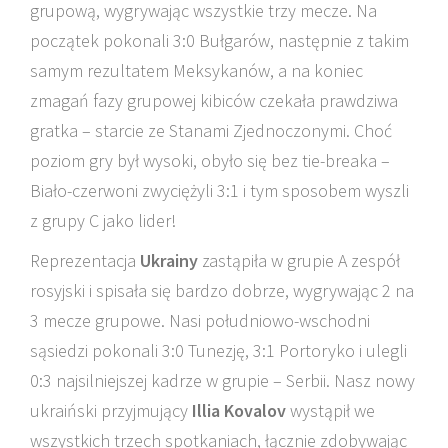
grupową, wygrywając wszystkie trzy mecze. Na
początek pokonali 3:0 Bułgarów, następnie z takim
samym rezultatem Meksykanów, a na koniec
zmagań fazy grupowej kibiców czekała prawdziwa
gratka – starcie ze Stanami Zjednoczonymi. Choć
poziom gry był wysoki, obyło się bez tie-breaka –
Biało-czerwoni zwyciężyli 3:1 i tym sposobem wyszli
z grupy C jako lider!
Reprezentacja
Ukrainy
zastąpiła w grupie A zespół
rosyjski i spisała się bardzo dobrze, wygrywając 2 na
3 mecze grupowe. Nasi południowo-wschodni
sąsiedzi pokonali 3:0 Tunezję, 3:1 Portoryko i ulegli
0:3 najsilniejszej kadrze w grupie – Serbii. Nasz nowy
ukraiński przyjmujący
Illia Kovalov
wystąpił we
wszystkich trzech spotkaniach, łącznie zdobywając