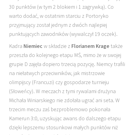
30 punktów (w tym 2 blokiem i 1 zagrywką). Co
warto dodać, w ostatnim starciu z Portoryko
przyjmujący został jednym z dwóch najlepiej
punktujących zawodników (wywalczył 19 oczek).
Kadra
Niemiec
w składzie z
Florianem Krage
także
przeszła do kolejnego etapu MŚ, mimo że w swojej
grupie D zajęła dopiero trzecią pozycję. Niemcy trafili
na niełatwych przeciwników, jak mistrzowie
olimpijscy (Francuzi) czy gospodarze turnieju
(Słoweńcy). W meczach z tymi rywalami drużyna
Michała Winiarskiego nie zdołała ugrać ani seta. W
trzecim meczu zaś bezproblemowo pokonała
Kamerun 3:0, uzyskując awans do dalszego etapu
dzięki lepszemu stosunkowi małych punktów niż