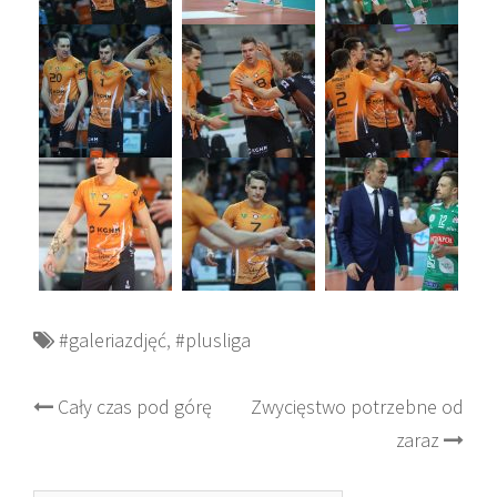
#galeriazdjęć
,
#plusliga
Post
Cały czas pod górę
Zwycięstwo potrzebne od
zaraz
navigation