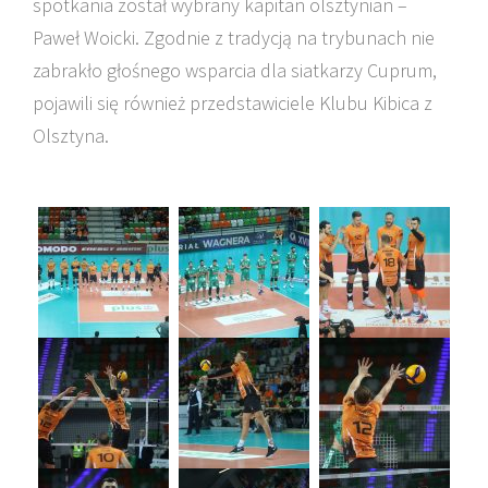
spotkania został wybrany kapitan olsztynian –
Paweł Woicki. Zgodnie z tradycją na trybunach nie
zabrakło głośnego wsparcia dla siatkarzy Cuprum,
pojawili się również przedstawiciele Klubu Kibica z
Olsztyna.