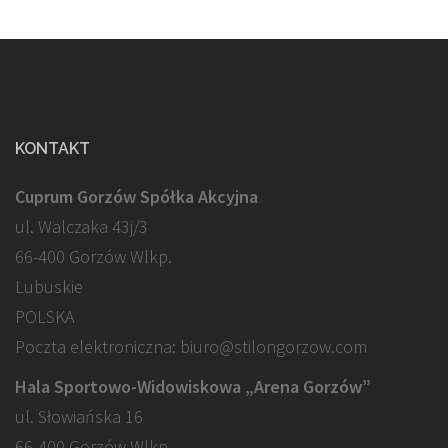
KONTAKT
Cuprum Gorzów Spółka Akcyjna
ul. Walczaka 43j/3
66-400 Gorzów Wlkp.
Lubuskie
POLSKA
Poczta elektroniczna: biuro@stilongorzow.com
Hala Sportowo-Widowiskowa „Arena Gorzów”
ul. Słowiańska 16
66-400 Gorzów Wlkp.