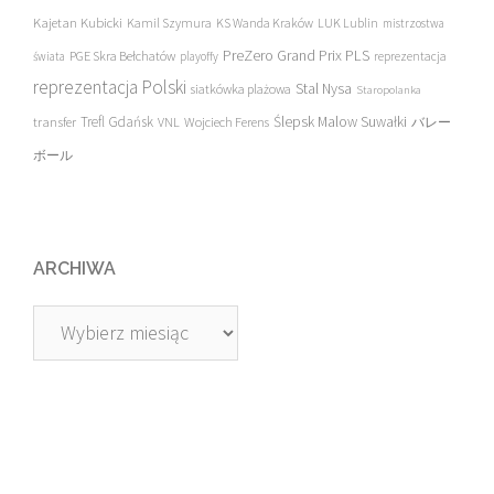
Kajetan Kubicki
Kamil Szymura
KS Wanda Kraków
LUK Lublin
mistrzostwa
PreZero Grand Prix PLS
PGE Skra Bełchatów
świata
playoffy
reprezentacja
reprezentacja Polski
Stal Nysa
siatkówka plażowa
Staropolanka
transfer
Trefl Gdańsk
Ślepsk Malow Suwałki
VNL
Wojciech Ferens
バレー
ボール
ARCHIWA
Archiwa