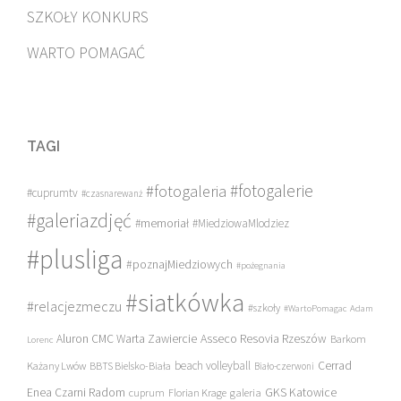
SZKOŁY KONKURS
WARTO POMAGAĆ
TAGI
#fotogalerie
#fotogaleria
#cuprumtv
#czasnarewanż
#galeriazdjęć
#memoriał
#MiedziowaMlodziez
#plusliga
#poznajMiedziowych
#pożegnania
#siatkówka
#relacjezmeczu
#szkoły
#WartoPomagac
Adam
Asseco Resovia Rzeszów
Aluron CMC Warta Zawiercie
Barkom
Lorenc
beach volleyball
Cerrad
Każany Lwów
BBTS Bielsko-Biała
Biało-czerwoni
Enea Czarni Radom
galeria
GKS Katowice
cuprum
Florian Krage