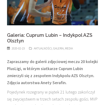
Galeria: Cuprum Lubin – Indykpol AZS
Olsztyn
2020-02-23
AKTUALNOŚCI
,
GALERIA
,
MEDIA
Zapraszamy do galerii zdjęciowej meczu 20 kolejki
PlusLigi, w którym siatkarze Cuprum Lubin
zmierzyli się z zespołem Indykpolu AZS Olsztyn.
Zdjęcia autorstwa Anety Serafin.
Pojedynek rozegrany w piątek 21 lutego zakończył
się zwycięstwem w trzech setach zespołu gości. MVP