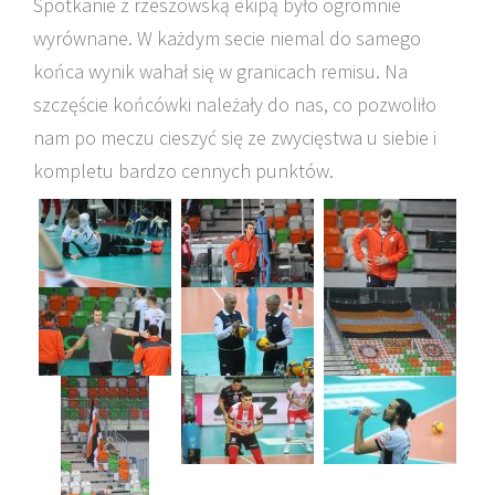
Spotkanie z rzeszowską ekipą było ogromnie
wyrównane. W każdym secie niemal do samego
końca wynik wahał się w granicach remisu. Na
szczęście końcówki należały do nas, co pozwoliło
nam po meczu cieszyć się ze zwycięstwa u siebie i
kompletu bardzo cennych punktów.