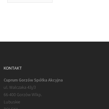
KONTAKT
Cuprum Gorzów Spółka Akcyjna
ul. Walczaka 43j/3
66-400 Gorzów Wlkp.
Lubuskie