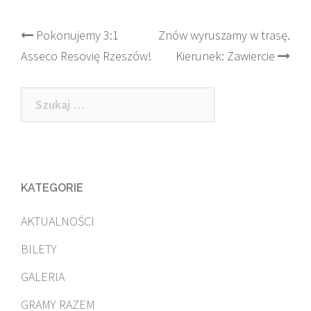
Post
Pokonujemy 3:1
Znów wyruszamy w trasę.
Asseco Resovię Rzeszów!
Kierunek: Zawiercie
navigation
Szukaj:
KATEGORIE
AKTUALNOŚCI
BILETY
GALERIA
GRAMY RAZEM