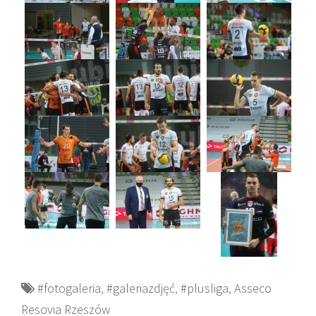
#fotogaleria
,
#galeriazdjęć
,
#plusliga
,
Asseco
Resovia Rzeszów