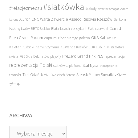
#siatkówka
#relacjezmeczu
#szkoły
#WartoPomagac
Adam
Asseco Resovia Rzeszów
Aluron CMC Warta Zawiercie
Barkom
Lorenc
beach volleyball
Cerrad
Każany Lwów
BBTS Bielsko-Biała
Biało-czerwoni
Enea Czarni Radom
galeria
GKS Katowice
cuprum
Florian Krage
Kajetan Kubicki
Kamil Szymura
KS Wanda Kraków
LUK Lublin
mistrzostwa
PreZero Grand Prix PLS
PGE Skra Bełchatów
świata
playoffy
reprezentacja
reprezentacja Polski
Stal Nysa
siatkówka plażowa
Staropolanka
transfer
Trefl Gdańsk
Ślepsk Malow Suwałki
VNL
Wojciech Ferens
バレー
ボール
ARCHIWA
Archiwa