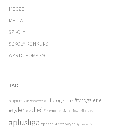
MECZE
MEDIA
SZKOŁY
SZKOŁY KONKURS
WARTO POMAGAĆ
TAGI
#fotogalerie
#fotogaleria
#cuprumtv
#czasnarewanż
#galeriazdjęć
#memoriał
#MiedziowaMlodziez
#plusliga
#poznajMiedziowych
#pożegnania