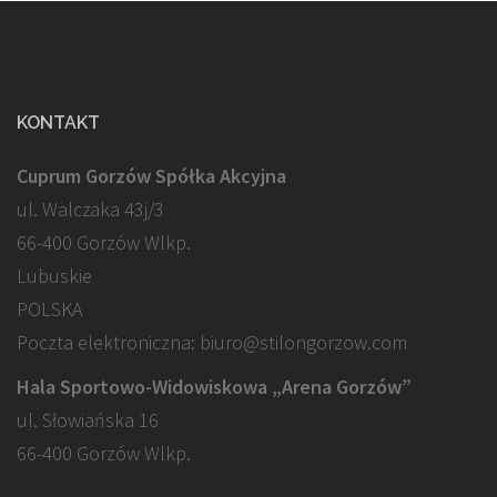
KONTAKT
Cuprum Gorzów Spółka Akcyjna
ul. Walczaka 43j/3
66-400 Gorzów Wlkp.
Lubuskie
POLSKA
Poczta elektroniczna: biuro@stilongorzow.com
Hala Sportowo-Widowiskowa „Arena Gorzów”
ul. Słowiańska 16
66-400 Gorzów Wlkp.