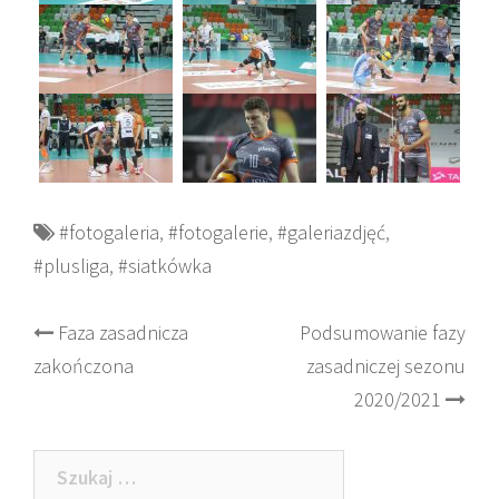
#fotogaleria
,
#fotogalerie
,
#galeriazdjęć
,
#plusliga
,
#siatkówka
Post
Faza zasadnicza
Podsumowanie fazy
zakończona
zasadniczej sezonu
navigation
2020/2021
Szukaj: