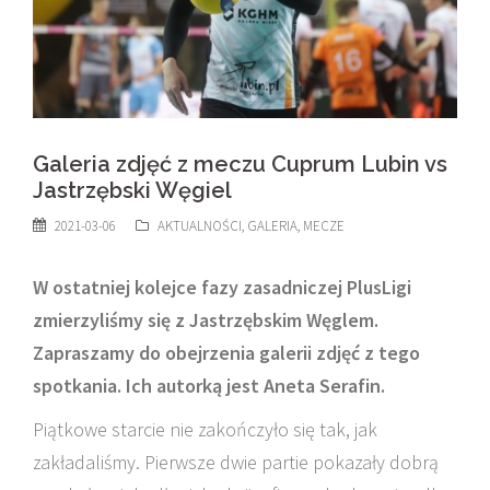
Galeria zdjęć z meczu Cuprum Lubin vs
Jastrzębski Węgiel
2021-03-06
AKTUALNOŚCI
,
GALERIA
,
MECZE
W ostatniej kolejce fazy zasadniczej PlusLigi
zmierzyliśmy się z Jastrzębskim Węglem.
Zapraszamy do obejrzenia galerii zdjęć z tego
spotkania. Ich autorką jest Aneta Serafin.
Piątkowe starcie nie zakończyło się tak, jak
zakładaliśmy. Pierwsze dwie partie pokazały dobrą