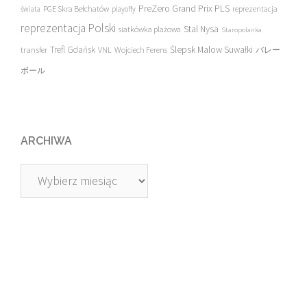
PreZero Grand Prix PLS
PGE Skra Bełchatów
świata
playoffy
reprezentacja
reprezentacja Polski
Stal Nysa
siatkówka plażowa
Staropolanka
transfer
Trefl Gdańsk
Ślepsk Malow Suwałki
VNL
Wojciech Ferens
バレー
ボール
ARCHIWA
Archiwa