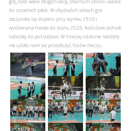
grę, było wiele długich akcji, ofiarnych obron i walka
do ostatnich piłek. W obydwóch setach gra
zaczynała się dopiero przy wyniku 19:19 i
wyrównana trwała do stanu 25:25. Końcówki jednak
należały do jastrzębian. W trzeciej odsłonie niestety
nie udało nam się przedłużyć losów meczu.