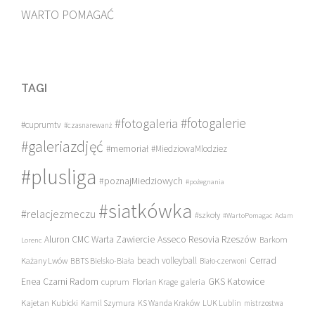
WARTO POMAGAĆ
TAGI
#fotogalerie
#fotogaleria
#cuprumtv
#czasnarewanż
#galeriazdjęć
#memoriał
#MiedziowaMlodziez
#plusliga
#poznajMiedziowych
#pożegnania
#siatkówka
#relacjezmeczu
#szkoły
#WartoPomagac
Adam
Asseco Resovia Rzeszów
Aluron CMC Warta Zawiercie
Barkom
Lorenc
beach volleyball
Cerrad
Każany Lwów
BBTS Bielsko-Biała
Biało-czerwoni
Enea Czarni Radom
galeria
GKS Katowice
cuprum
Florian Krage
Kajetan Kubicki
Kamil Szymura
KS Wanda Kraków
LUK Lublin
mistrzostwa