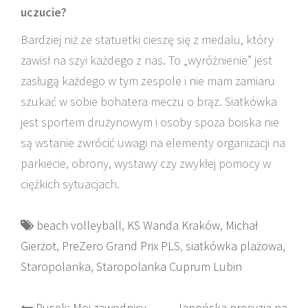
uczucie?
Bardziej niż ze statuetki cieszę się z medalu, który
zawisł na szyi każdego z nas. To „wyróżnienie” jest
zasługą każdego w tym zespole i nie mam zamiaru
szukać w sobie bohatera meczu o brąz. Siatkówka
jest sportem drużynowym i osoby spoza boiska nie
są wstanie zwrócić uwagi na elementy organizacji na
parkiecie, obrony, wystawy czy zwykłej pomocy w
ciężkich sytuacjach.
beach volleyball
,
KS Wanda Kraków
,
Michał
Gierżot
,
PreZero Grand Prix PLS
,
siatkówka plażowa
,
Staropolanka
,
Staropolanka Cuprum Lubin
Rusek: Moi zawodnicy
Japońska precyzja na