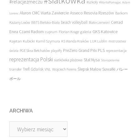
#siatkówka
#relacjezmeczu
#szkoły
#WartoPomagac
Adam
Asseco Resovia Rzeszów
Aluron CMC Warta Zawiercie
Barkom
Lorenc
beach volleyball
Cerrad
Każany Lwów
BBTS Bielsko-Biała
Biało-czerwoni
Enea Czarni Radom
galeria
GKS Katowice
cuprum
Florian Krage
Kajetan Kubicki
Kamil Szymura
KS Wanda Kraków
LUK Lublin
mistrzostwa
PreZero Grand Prix PLS
PGE Skra Bełchatów
świata
playoffy
reprezentacja
reprezentacja Polski
Stal Nysa
siatkówka plażowa
Staropolanka
transfer
Trefl Gdańsk
Ślepsk Malow Suwałki
VNL
Wojciech Ferens
バレー
ボール
ARCHIWA
Archiwa