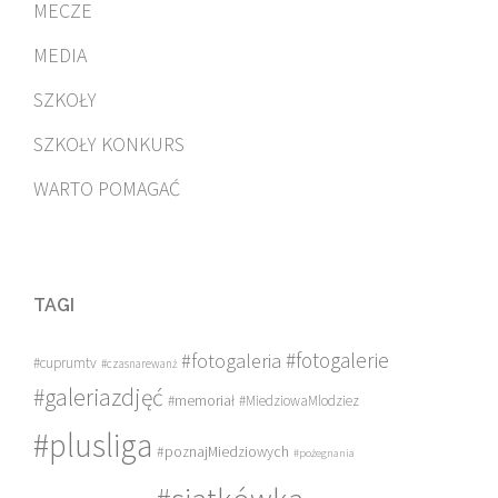
MECZE
MEDIA
SZKOŁY
SZKOŁY KONKURS
WARTO POMAGAĆ
TAGI
#fotogalerie
#fotogaleria
#cuprumtv
#czasnarewanż
#galeriazdjęć
#memoriał
#MiedziowaMlodziez
#plusliga
#poznajMiedziowych
#pożegnania