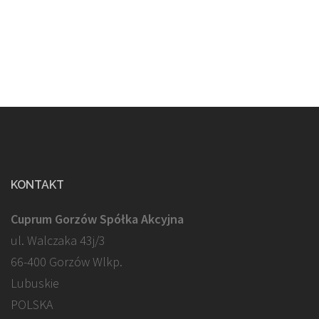
KONTAKT
Cuprum Gorzów Spółka Akcyjna
ul. Walczaka 43j/3
66-400 Gorzów Wlkp.
Lubuskie
POLSKA