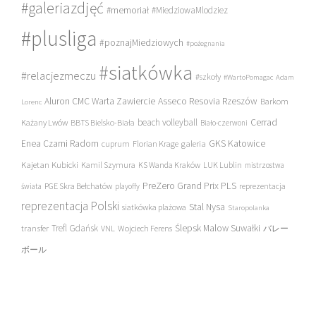
#galeriazdjęć
#memoriał
#MiedziowaMlodziez
#plusliga
#poznajMiedziowych
#pożegnania
#siatkówka
#relacjezmeczu
#szkoły
#WartoPomagac
Adam
Asseco Resovia Rzeszów
Aluron CMC Warta Zawiercie
Barkom
Lorenc
beach volleyball
Cerrad
Każany Lwów
BBTS Bielsko-Biała
Biało-czerwoni
Enea Czarni Radom
galeria
GKS Katowice
cuprum
Florian Krage
Kajetan Kubicki
Kamil Szymura
KS Wanda Kraków
LUK Lublin
mistrzostwa
PreZero Grand Prix PLS
PGE Skra Bełchatów
świata
playoffy
reprezentacja
reprezentacja Polski
Stal Nysa
siatkówka plażowa
Staropolanka
transfer
Trefl Gdańsk
Ślepsk Malow Suwałki
VNL
Wojciech Ferens
バレー
ボール