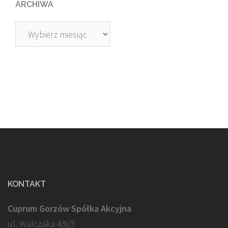
ARCHIWA
Archiwa
KONTAKT
Cuprum Gorzów Spółka Akcyjna
ul. Walczaka 43j/3