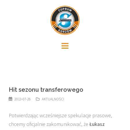
Skip
to
content
Hit sezonu transferowego
2013-07-26
AKTUALNOŚCI
Potwierdzając wcześniejsze spekulacje prasowe,
chcemy oficjalnie zakomunikować, że
Łukasz