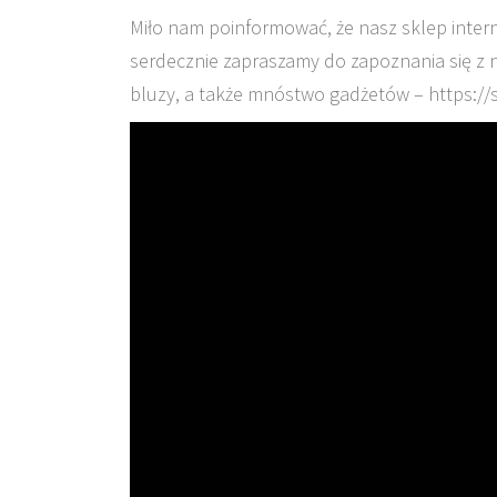
Miło nam poinformować, że nasz sklep inter
serdecznie zapraszamy do zapoznania się z 
bluzy, a także mnóstwo gadżetów – https://