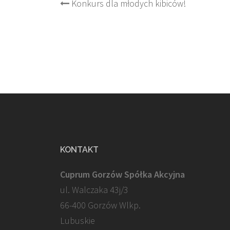
Post
Konkurs dla młodych kibiców!
navigation
KONTAKT
Cuprum Gorzów Spółka Akcyjna
ul. Walczaka 43j/3
66-400 Gorzów Wlkp.
Lubuskie