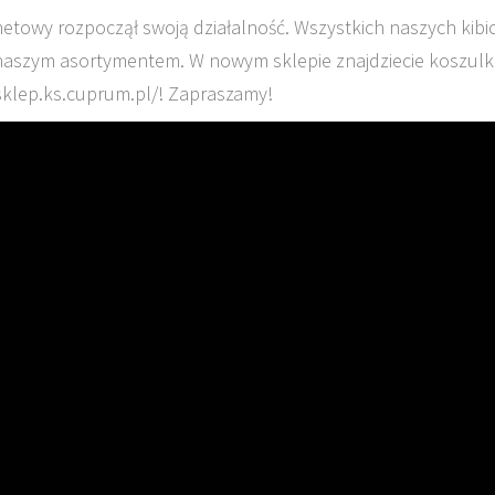
netowy rozpoczął swoją działalność. Wszystkich naszych kib
naszym asortymentem. W nowym sklepie znajdziecie koszulki
sklep.ks.cuprum.pl/! Zapraszamy!