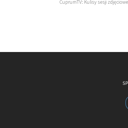
CuprumTV: Kulisy sesji zdjęciowe
S