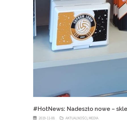
#HotNews: Nadeszło nowe – skle
2019-11-08
AKTUALNOŚCI
,
MEDIA