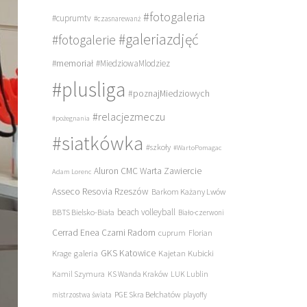
#fotogaleria
#cuprumtv
#czasnarewanż
#galeriazdjęć
#fotogalerie
#memoriał
#MiedziowaMlodziez
#plusliga
#poznajMiedziowych
#relacjezmeczu
#pożegnania
#siatkówka
#szkoły
#WartoPomagac
Aluron CMC Warta Zawiercie
Adam Lorenc
Asseco Resovia Rzeszów
Barkom Każany Lwów
beach volleyball
BBTS Bielsko-Biała
Biało-czerwoni
Cerrad Enea Czarni Radom
cuprum
Florian
galeria
GKS Katowice
Kajetan Kubicki
Krage
Kamil Szymura
KS Wanda Kraków
LUK Lublin
PGE Skra Bełchatów
mistrzostwa świata
playoffy