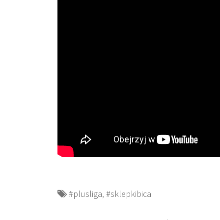
#plusliga
,
#sklepkibica