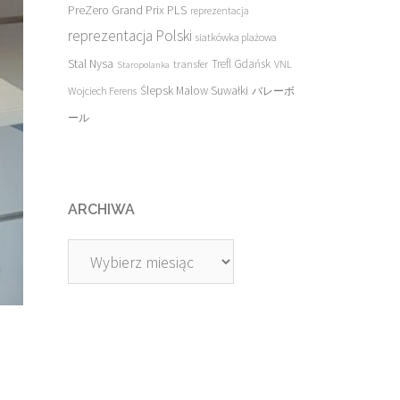
PreZero Grand Prix PLS
reprezentacja
reprezentacja Polski
siatkówka plażowa
Stal Nysa
transfer
Trefl Gdańsk
VNL
Staropolanka
Ślepsk Malow Suwałki
Wojciech Ferens
バレーボ
ール
ARCHIWA
Archiwa