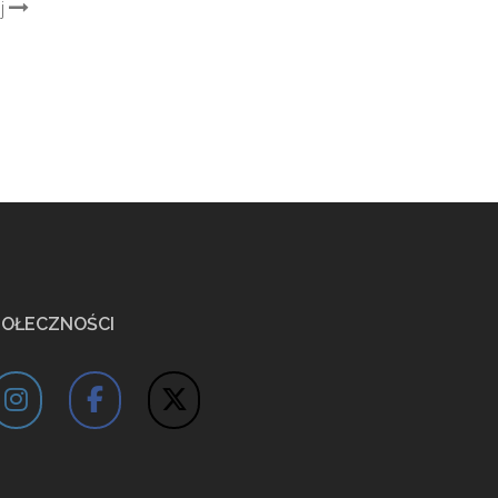
j
POŁECZNOŚCI