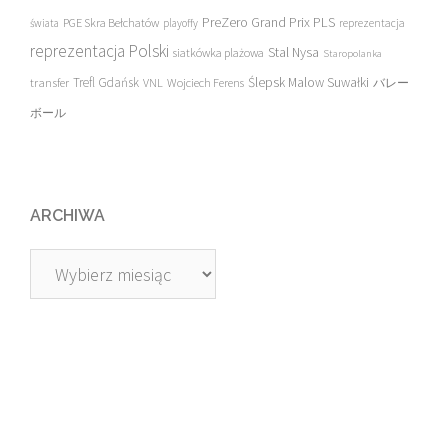
PreZero Grand Prix PLS
PGE Skra Bełchatów
świata
playoffy
reprezentacja
reprezentacja Polski
Stal Nysa
siatkówka plażowa
Staropolanka
transfer
Trefl Gdańsk
Ślepsk Malow Suwałki
VNL
Wojciech Ferens
バレー
ボール
ARCHIWA
Archiwa