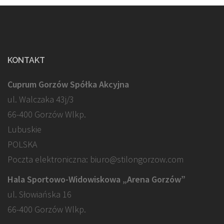
KONTAKT
Cuprum Gorzów Spółka Akcyjna
ul. Walczaka 43j/3
66-400 Gorzów Wlkp.
Lubuskie
POLSKA
Poczta elektroniczna: biuro@stilongorzow.com
Hala Sportowo-Widowiskowa „Arena Gorzów”
ul. Słowiańska 16
66-400 Gorzów Wlkp.