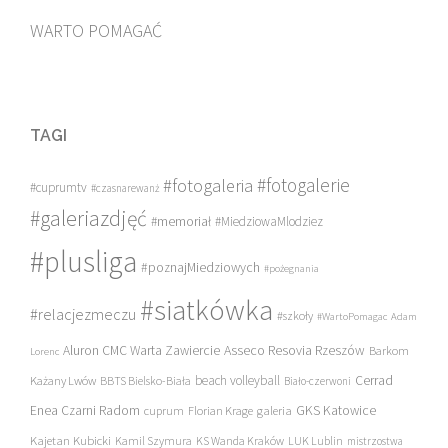
WARTO POMAGAĆ
TAGI
#fotogalerie
#fotogaleria
#cuprumtv
#czasnarewanż
#galeriazdjęć
#memoriał
#MiedziowaMlodziez
#plusliga
#poznajMiedziowych
#pożegnania
#siatkówka
#relacjezmeczu
#szkoły
#WartoPomagac
Adam
Asseco Resovia Rzeszów
Aluron CMC Warta Zawiercie
Barkom
Lorenc
beach volleyball
Cerrad
Każany Lwów
BBTS Bielsko-Biała
Biało-czerwoni
Enea Czarni Radom
galeria
GKS Katowice
cuprum
Florian Krage
Kajetan Kubicki
Kamil Szymura
KS Wanda Kraków
LUK Lublin
mistrzostwa