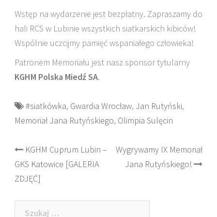
Wstęp na wydarzenie jest bezpłatny. Zapraszamy do
hali RCS w Lubinie wszystkich siatkarskich kibiców!
Wspólnie uczcijmy pamięć wspaniałego człowieka!
Patronem Memoriału jest nasz sponsor tytularny
KGHM Polska Miedź SA
.
#siatkówka
,
Gwardia Wrocław
,
Jan Rutyński
,
Memoriał Jana Rutyńskiego
,
Olimpia Sulęcin
Post
KGHM Cuprum Lubin –
Wygrywamy IX Memoriał
GKS Katowice [GALERIA
Jana Rutyńskiego!
navigation
ZDJĘĆ]
Szukaj: