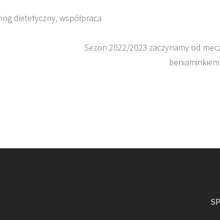
ering dietetyczny
,
współpraca
Sezon 2022/2023 zaczynamy od mec
beniaminkiem
S