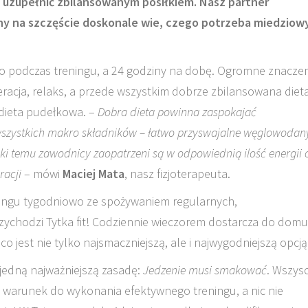
a uzupełnić zbilansowanym posiłkiem. Nasz partner
zny na szczęście doskonale wie, czego potrzeba miedzio
lko podczas treningu, a 24 godziny na dobę. Ogromne znacze
acja, relaks, a przede wszystkim dobrze zbilansowana dieta
 dieta pudełkowa. –
Dobra dieta powinna zaspokajać
wszystkich makro składników – łatwo przyswajalne węglowodan
ęki temu zawodnicy zaopatrzeni są w odpowiednią ilość energii 
racji
– mówi
Maciej Mata
, nasz fizjoterapeuta.
eningu tygodniowo ze spożywaniem regularnych,
ychodzi Tytka fit! Codziennie wieczorem dostarcza do domu
o jest nie tylko najsmaczniejszą, ale i najwygodniejszą opcją
 jedną najważniejszą zasadę:
Jedzenie musi smakować
. Wszys
 warunek do wykonania efektywnego treningu, a nic nie