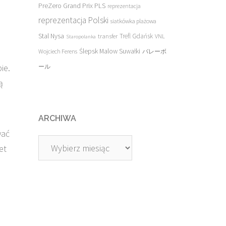
PreZero Grand Prix PLS
reprezentacja
reprezentacja Polski
siatkówka plażowa
Stal Nysa
transfer
Trefl Gdańsk
VNL
Staropolanka
Ślepsk Malow Suwałki
Wojciech Ferens
バレーボ
ie.
ール
ą
ARCHIWA
wać
Archiwa
et