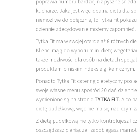
poprawia humoru bardziej niż pyszne śniada
kucharze. Jaka jest więc idealna dieta dla 
niemożliwe do połącznia, to Tytka Fit pokazu
dziennie zdecydowanie możemy zapomnieć!
Tytka Fit ma w swojej ofercie aż 8 różnych d
Klienci mają do wyboru m.in. dietę wegetari
także możliwości dla osób na dietach specja
produktami o niskim indeksie glikemicznym.
Ponadto Tytka Fit catering dietetyczny po
swoje własne menu spośród 20 dań dziennie j
wymienione są na stronie
TYTKA FIT
.
A co n
dietę pudełkową, więc nie ma się nad czym z
Z dietą pudełkową nie tylko kontrolujesz licz
oszczędzasz pieniądze i zapobiegasz marnot