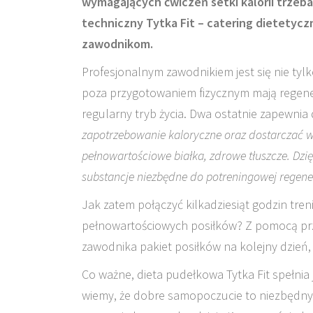
wymagających ćwiczeń setki kalorii trzeb
techniczny Tytka Fit – catering dietetyc
zawodnikom.
Profesjonalnym zawodnikiem jest się nie ty
poza przygotowaniem fizycznym mają regener
regularny tryb życia. Dwa ostatnie zapewnia
zapotrzebowanie kaloryczne oraz dostarczać 
pełnowartościowe białka, zdrowe tłuszcze. Dzi
substancje niezbędne do potreningowej regene
Jak zatem połączyć kilkadziesiąt godzin tr
pełnowartościowych posiłków? Z pomocą prz
zawodnika pakiet posiłków na kolejny dzień, c
Co ważne, dieta pudełkowa Tytka Fit spełnia
wiemy, że dobre samopoczucie to niezbędny