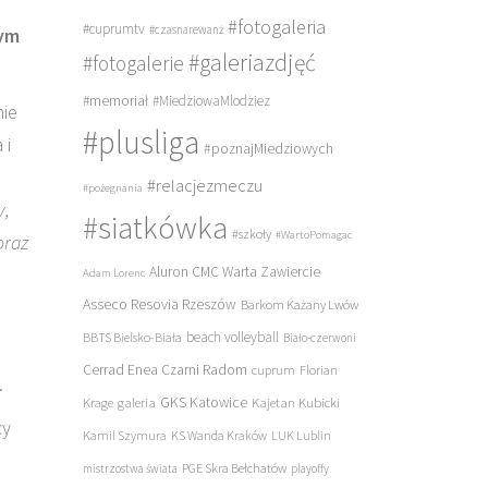
#fotogaleria
#cuprumtv
#czasnarewanż
wym
#galeriazdjęć
#fotogalerie
#memoriał
#MiedziowaMlodziez
nie
#plusliga
 i
#poznajMiedziowych
#relacjezmeczu
#pożegnania
y,
#siatkówka
#szkoły
#WartoPomagac
oraz
Aluron CMC Warta Zawiercie
Adam Lorenc
Asseco Resovia Rzeszów
Barkom Każany Lwów
beach volleyball
BBTS Bielsko-Biała
Biało-czerwoni
Cerrad Enea Czarni Radom
cuprum
Florian
.
galeria
GKS Katowice
Kajetan Kubicki
Krage
cy
Kamil Szymura
KS Wanda Kraków
LUK Lublin
PGE Skra Bełchatów
mistrzostwa świata
playoffy