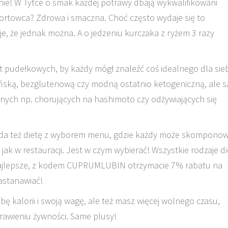
nie! W Tytce o smak każdej potrawy dbają wykwalifikowani
sportowca? Zdrowa i smaczna. Choć często wydaje się to
je, że jednak można. A o jedzeniu kurczaka z ryżem 3 razy
iet pudełkowych, by każdy mógł znaleźć coś idealnego dla sieb
ańską, bezglutenową czy modną ostatnio ketogeniczną, ale s
lnych np. chorujących na hashimoto czy odżywiających się
siada też dietę z wyborem menu, gdzie każdy może skompono
ak w restauracji. Jest w czym wybierać! Wszystkie rodzaje di
ajlepsze, z kodem CUPRUMLUBIN otrzymacie 7% rabatu na
astanawiać!
bę kalorii i swoją wagę, ale też masz więcej wolnego czasu,
rawieniu żywności. Same plusy!