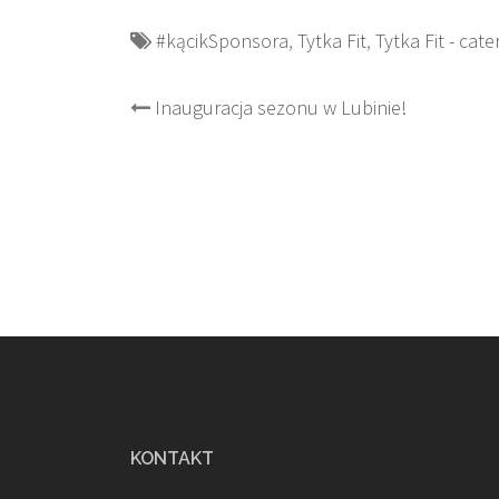
#kącikSponsora
,
Tytka Fit
,
Tytka Fit - cat
Post
Inauguracja sezonu w Lubinie!
navigation
KONTAKT