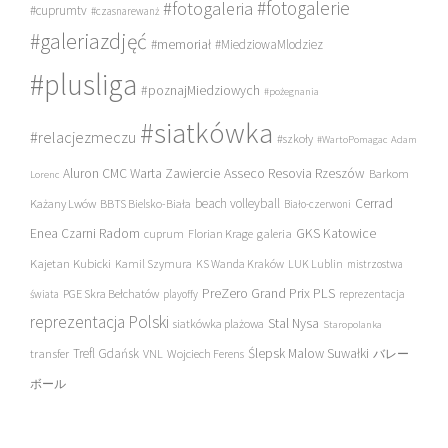
#fotogalerie
#fotogaleria
#cuprumtv
#czasnarewanż
#galeriazdjęć
#memoriał
#MiedziowaMlodziez
#plusliga
#poznajMiedziowych
#pożegnania
#siatkówka
#relacjezmeczu
#szkoły
#WartoPomagac
Adam
Asseco Resovia Rzeszów
Aluron CMC Warta Zawiercie
Barkom
Lorenc
beach volleyball
Cerrad
Każany Lwów
BBTS Bielsko-Biała
Biało-czerwoni
Enea Czarni Radom
galeria
GKS Katowice
cuprum
Florian Krage
Kajetan Kubicki
Kamil Szymura
KS Wanda Kraków
LUK Lublin
mistrzostwa
PreZero Grand Prix PLS
PGE Skra Bełchatów
świata
playoffy
reprezentacja
reprezentacja Polski
Stal Nysa
siatkówka plażowa
Staropolanka
transfer
Trefl Gdańsk
Ślepsk Malow Suwałki
VNL
Wojciech Ferens
バレー
ボール