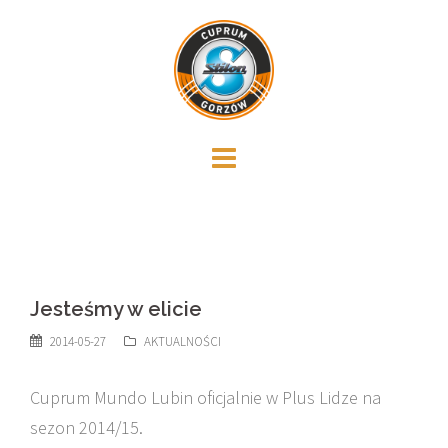
Skip
to
content
Jesteśmy w elicie
2014-05-27
AKTUALNOŚCI
Cuprum Mundo Lubin oficjalnie w Plus Lidze na
sezon 2014/15.