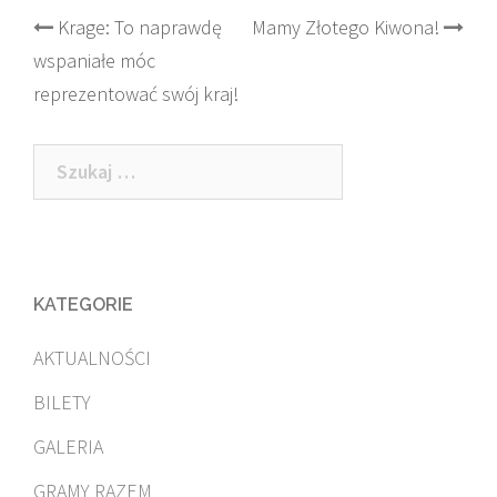
Post
Krage: To naprawdę
Mamy Złotego Kiwona!
wspaniałe móc
navigation
reprezentować swój kraj!
Szukaj:
KATEGORIE
AKTUALNOŚCI
BILETY
GALERIA
GRAMY RAZEM