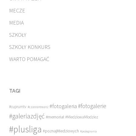
MECZE
MEDIA
SZKOŁY
SZKOŁY KONKURS
WARTO POMAGAĆ
TAGI
#fotogalerie
#fotogaleria
#cuprumtv
#czasnarewanż
#galeriazdjęć
#memoriał
#MiedziowaMlodziez
#plusliga
#poznajMiedziowych
#pożegnania