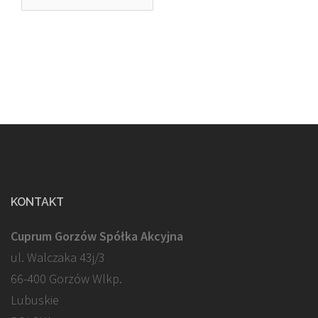
KONTAKT
Cuprum Gorzów Spółka Akcyjna
ul. Walczaka 43j/3
66-400 Gorzów Wlkp.
Lubuskie