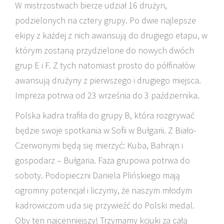
W mistrzostwach bierze udział 16 drużyn,
podzielonych na cztery grupy. Po dwie najlepsze
ekipy z każdej z nich awansują do drugiego etapu, w
którym zostaną przydzielone do nowych dwóch
grup E i F. Z tych natomiast prosto do półfinałów
awansują drużyny z pierwszego i drugiego miejsca.
Impreza potrwa od 23 września do 3 października.
Polska kadra trafiła do grupy B, która rozgrywać
będzie swoje spotkania w Sofii w Bułgarii. Z Biało-
Czerwonymi będą się mierzyć: Kuba, Bahrajn i
gospodarz – Bułgaria. Faza grupowa potrwa do
soboty. Podopieczni Daniela Plińskiego mają
ogromny potencjał i liczymy, że naszym młodym
kadrowiczom uda się przywieźć do Polski medal.
Oby ten najcenniejszy! Trzymamy kciuki za całą