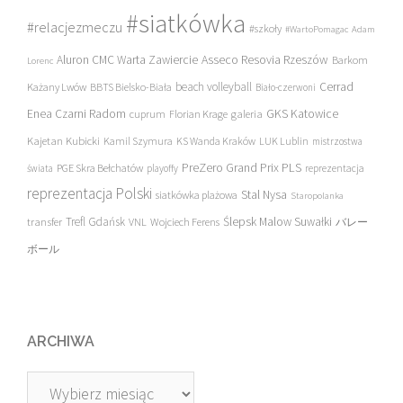
#siatkówka
#relacjezmeczu
#szkoły
#WartoPomagac
Adam
Asseco Resovia Rzeszów
Aluron CMC Warta Zawiercie
Barkom
Lorenc
beach volleyball
Cerrad
Każany Lwów
BBTS Bielsko-Biała
Biało-czerwoni
Enea Czarni Radom
galeria
GKS Katowice
cuprum
Florian Krage
Kajetan Kubicki
Kamil Szymura
KS Wanda Kraków
LUK Lublin
mistrzostwa
PreZero Grand Prix PLS
PGE Skra Bełchatów
świata
playoffy
reprezentacja
reprezentacja Polski
Stal Nysa
siatkówka plażowa
Staropolanka
transfer
Trefl Gdańsk
Ślepsk Malow Suwałki
VNL
Wojciech Ferens
バレー
ボール
ARCHIWA
Archiwa