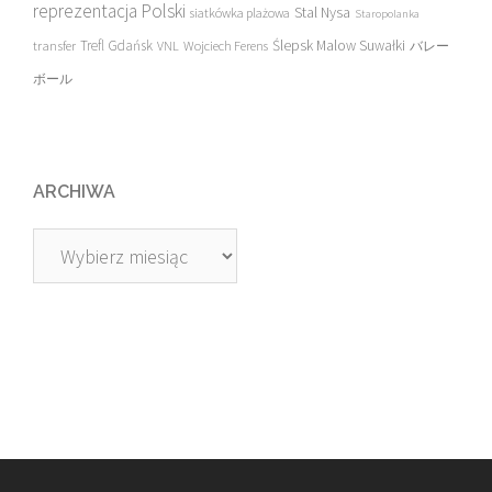
reprezentacja Polski
Stal Nysa
siatkówka plażowa
Staropolanka
transfer
Trefl Gdańsk
Ślepsk Malow Suwałki
VNL
Wojciech Ferens
バレー
ボール
ARCHIWA
Archiwa