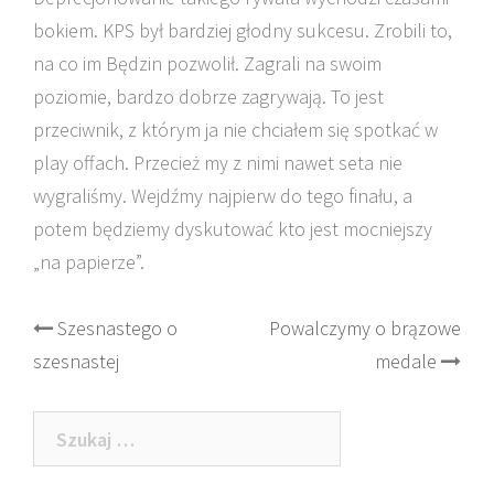
bokiem. KPS był bardziej głodny sukcesu. Zrobili to,
na co im Będzin pozwolił. Zagrali na swoim
poziomie, bardzo dobrze zagrywają. To jest
przeciwnik, z którym ja nie chciałem się spotkać w
play offach. Przecież my z nimi nawet seta nie
wygraliśmy. Wejdźmy najpierw do tego finału, a
potem będziemy dyskutować kto jest mocniejszy
„na papierze”.
Post
Szesnastego o
Powalczymy o brązowe
szesnastej
medale
navigation
Szukaj: