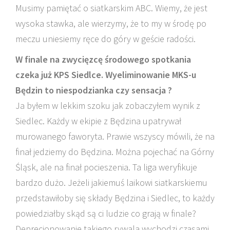
Musimy pamiętać o siatkarskim ABC. Wiemy, że jest
wysoka stawka, ale wierzymy, że to my w środę po
meczu uniesiemy ręce do góry w geście radości.
W finale na zwycięzcę środowego spotkania
czeka już KPS Siedlce. Wyeliminowanie MKS-u
Będzin to niespodzianka czy sensacja ?
Ja byłem w lekkim szoku jak zobaczyłem wynik z
Siedlec. Każdy w ekipie z Będzina upatrywał
murowanego faworyta. Prawie wszyscy mówili, że na
finał jedziemy do Będzina. Można pojechać na Górny
Śląsk, ale na finał pocieszenia. Ta liga weryfikuje
bardzo dużo. Jeżeli jakiemuś laikowi siatkarskiemu
przedstawiłoby się składy Będzina i Siedlec, to każdy
powiedziałby skąd są ci ludzie co grają w finale?
Deprecjonowanie takiego rywala wychodzi czasami