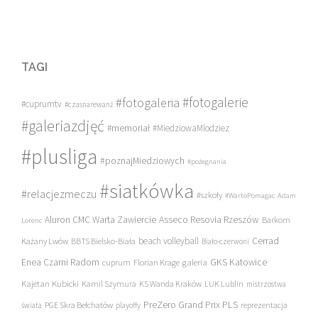
TAGI
#fotogalerie
#fotogaleria
#cuprumtv
#czasnarewanż
#galeriazdjęć
#memoriał
#MiedziowaMlodziez
#plusliga
#poznajMiedziowych
#pożegnania
#siatkówka
#relacjezmeczu
#szkoły
#WartoPomagac
Adam
Asseco Resovia Rzeszów
Aluron CMC Warta Zawiercie
Barkom
Lorenc
beach volleyball
Cerrad
Każany Lwów
BBTS Bielsko-Biała
Biało-czerwoni
Enea Czarni Radom
galeria
GKS Katowice
cuprum
Florian Krage
Kajetan Kubicki
Kamil Szymura
KS Wanda Kraków
LUK Lublin
mistrzostwa
PreZero Grand Prix PLS
PGE Skra Bełchatów
świata
playoffy
reprezentacja