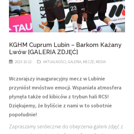
KGHM Cuprum Lubin – Barkom Każany
Lwów [GALERIA ZDJĘĆ]
2023-10-22
AKTUALNOŚCI
,
GALERIA
,
MECZE
,
MEDIA
Wczorajszy inauguracyjny mecz w Lubinie
przyniósł mnóstwo emocji. Wspaniała atmosfera
płynęła także od kibiców z trybun hali RCS!
Dziękujemy, że byliście z nami w to sobotnie
popołudnie!
Zapraszamy serdecznie do obejrzenia galerii zdjęć z