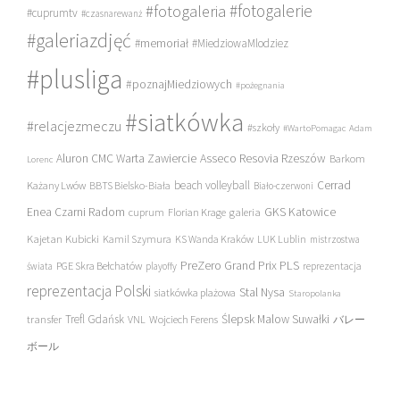
#fotogalerie
#fotogaleria
#cuprumtv
#czasnarewanż
#galeriazdjęć
#memoriał
#MiedziowaMlodziez
#plusliga
#poznajMiedziowych
#pożegnania
#siatkówka
#relacjezmeczu
#szkoły
#WartoPomagac
Adam
Asseco Resovia Rzeszów
Aluron CMC Warta Zawiercie
Barkom
Lorenc
beach volleyball
Cerrad
Każany Lwów
BBTS Bielsko-Biała
Biało-czerwoni
Enea Czarni Radom
galeria
GKS Katowice
cuprum
Florian Krage
Kajetan Kubicki
Kamil Szymura
KS Wanda Kraków
LUK Lublin
mistrzostwa
PreZero Grand Prix PLS
PGE Skra Bełchatów
świata
playoffy
reprezentacja
reprezentacja Polski
Stal Nysa
siatkówka plażowa
Staropolanka
transfer
Trefl Gdańsk
Ślepsk Malow Suwałki
VNL
Wojciech Ferens
バレー
ボール