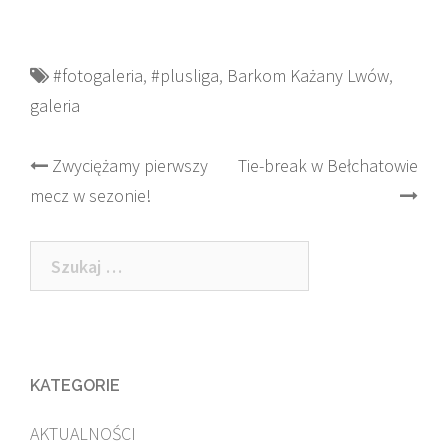
#fotogaleria
,
#plusliga
,
Barkom Każany Lwów
,
galeria
Post
Zwyciężamy pierwszy
Tie-break w Bełchatowie
mecz w sezonie!
navigation
Szukaj:
KATEGORIE
AKTUALNOŚCI