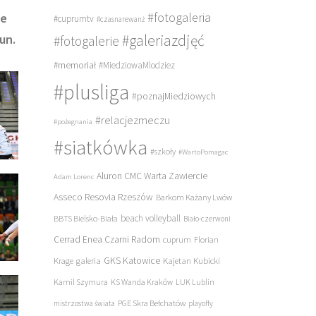
#fotogaleria
ie
#cuprumtv
#czasnarewanż
#galeriazdjęć
kun.
#fotogalerie
#memoriał
#MiedziowaMlodziez
#plusliga
#poznajMiedziowych
#relacjezmeczu
#pożegnania
#siatkówka
#szkoły
#WartoPomagac
Aluron CMC Warta Zawiercie
Adam Lorenc
Asseco Resovia Rzeszów
Barkom Każany Lwów
beach volleyball
BBTS Bielsko-Biała
Biało-czerwoni
Cerrad Enea Czarni Radom
cuprum
Florian
galeria
GKS Katowice
Kajetan Kubicki
Krage
Kamil Szymura
KS Wanda Kraków
LUK Lublin
PGE Skra Bełchatów
mistrzostwa świata
playoffy