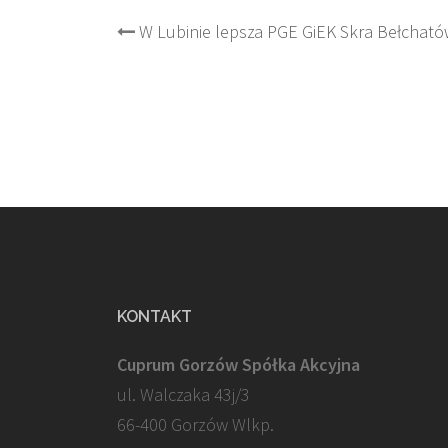
Post
W Lubinie lepsza PGE GiEK Skra Bełchat
navigation
KONTAKT
Cuprum Gorzów Spółka Akcyjna
ul. Walczaka 43j/3
66-400 Gorzów Wlkp.