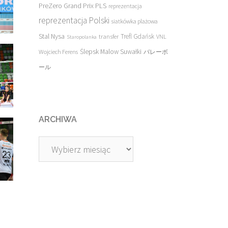
PreZero Grand Prix PLS
reprezentacja
reprezentacja Polski
siatkówka plażowa
Stal Nysa
transfer
Trefl Gdańsk
VNL
Staropolanka
Ślepsk Malow Suwałki
Wojciech Ferens
バレーボ
ール
ARCHIWA
Archiwa