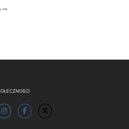
a
POŁECZNOŚCI