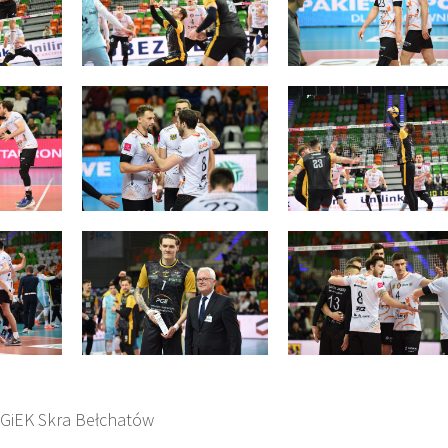
GiEK Skra Bełchatów