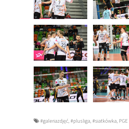
#galeriazdjęć
,
#plusliga
,
#siatkówka
,
PGE 