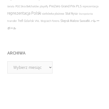
PreZero Grand Prix PLS
PGE Skra Bełchatów
świata
playoffy
reprezentacja
reprezentacja Polski
Stal Nysa
siatkówka plażowa
Staropolanka
transfer
Trefl Gdańsk
Ślepsk Malow Suwałki
VNL
Wojciech Ferens
バレー
ボール
ARCHIWA
Archiwa