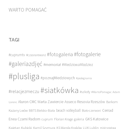
WARTO POMAGAĆ
TAGI
#fotogalerie
#fotogaleria
#cuprumtv
#czasnarewanż
#galeriazdjęć
#memoriał
#MiedziowaMlodziez
#plusliga
#poznajMiedziowych
#pożegnania
#siatkówka
#relacjezmeczu
#szkoły
#WartoPomagac
Adam
Asseco Resovia Rzeszów
Aluron CMC Warta Zawiercie
Barkom
Lorenc
beach volleyball
Cerrad
Każany Lwów
BBTS Bielsko-Biała
Biało-czerwoni
Enea Czarni Radom
galeria
GKS Katowice
cuprum
Florian Krage
Kajetan Kubicki
Kamil Szymura
KS Wanda Kraków
LUK Lublin
mistrzostwa