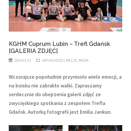
KGHM Cuprum Lubin – Trefl Gdańsk
[GALERIA ZDJĘĆ]
2024-01-31
AKTUALNOŚCI
,
MECZE
,
MEDIA
Wczorajsze popołudnie przyniosło wiele emocji, a
na boisku nie zabrakło walki. Zapraszamy
serdecznie do obejrzenia galerii zdjęć ze
zwycięskiego spotkania z zespołem Trefla
Gdańsk
. Autorką fotografii jest Emilia Jankun.