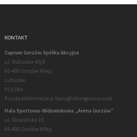
KONTAKT
Cuprum Gorzów Spółka Akcyjna
ul. Walczaka 43j/3
66-400 Gorzów Wlkp.
Lubuskie
POLSKA
Poczta elektroniczna: biuro@stilongorzow.com
Hala Sportowo-Widowiskowa „Arena Gorzów”
ul. Słowiańska 16
66-400 Gorzów Wlkp.