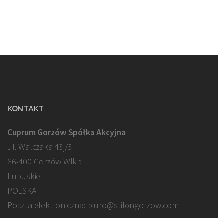
KONTAKT
Cuprum Gorzów Spółka Akcyjna
ul. Walczaka 43j/3
66-400 Gorzów Wlkp.
Lubuskie
POLSKA
Poczta elektroniczna: biuro@stilongorzow.com