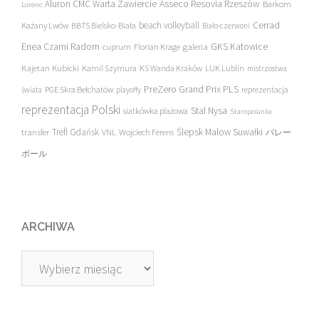
Asseco Resovia Rzeszów
Aluron CMC Warta Zawiercie
Barkom
Lorenc
beach volleyball
Cerrad
Każany Lwów
BBTS Bielsko-Biała
Biało-czerwoni
Enea Czarni Radom
galeria
GKS Katowice
cuprum
Florian Krage
Kajetan Kubicki
Kamil Szymura
KS Wanda Kraków
LUK Lublin
mistrzostwa
PreZero Grand Prix PLS
PGE Skra Bełchatów
świata
playoffy
reprezentacja
reprezentacja Polski
Stal Nysa
siatkówka plażowa
Staropolanka
transfer
Trefl Gdańsk
Ślepsk Malow Suwałki
VNL
Wojciech Ferens
バレー
ボール
ARCHIWA
Archiwa