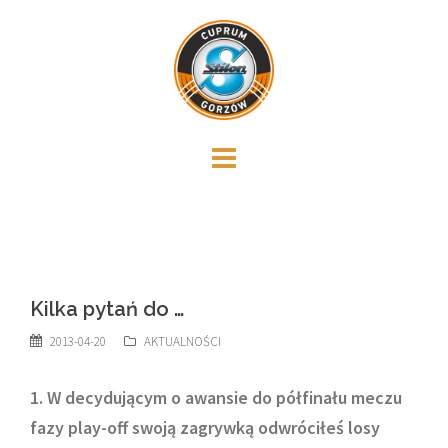
Skip
to
content
Kilka pytań do …
2013-04-20
AKTUALNOŚCI
1. W decydującym o awansie do półfinału meczu
fazy play-off swoją zagrywką odwróciłeś losy