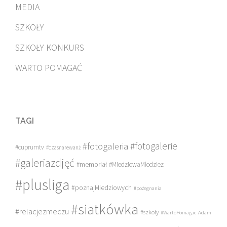
MEDIA
SZKOŁY
SZKOŁY KONKURS
WARTO POMAGAĆ
TAGI
#fotogalerie
#fotogaleria
#cuprumtv
#czasnarewanż
#galeriazdjęć
#memoriał
#MiedziowaMlodziez
#plusliga
#poznajMiedziowych
#pożegnania
#siatkówka
#relacjezmeczu
#szkoły
#WartoPomagac
Adam