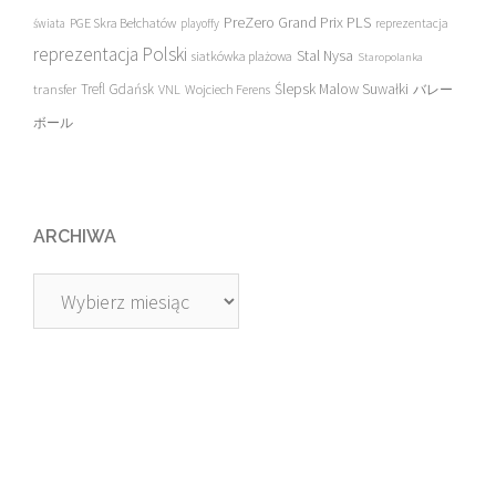
PreZero Grand Prix PLS
PGE Skra Bełchatów
świata
playoffy
reprezentacja
reprezentacja Polski
Stal Nysa
siatkówka plażowa
Staropolanka
transfer
Trefl Gdańsk
Ślepsk Malow Suwałki
VNL
Wojciech Ferens
バレー
ボール
ARCHIWA
Archiwa