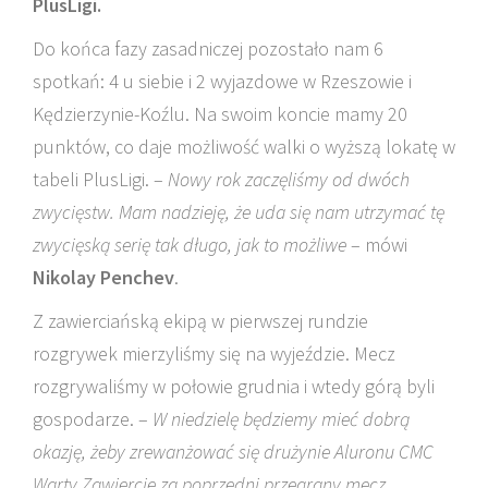
PlusLigi.
Do końca fazy zasadniczej pozostało nam 6
spotkań: 4 u siebie i 2 wyjazdowe w Rzeszowie i
Kędzierzynie-Koźlu. Na swoim koncie mamy 20
punktów, co daje możliwość walki o wyższą lokatę w
tabeli PlusLigi. –
Nowy rok zaczęliśmy od dwóch
zwycięstw. Mam nadzieję, że uda się nam utrzymać tę
zwycięską serię tak długo, jak to możliwe
– mówi
Nikolay Penchev
.
Z zawierciańską ekipą w pierwszej rundzie
rozgrywek mierzyliśmy się na wyjeździe. Mecz
rozgrywaliśmy w połowie grudnia i wtedy górą byli
gospodarze. –
W niedzielę będziemy mieć dobrą
okazję, żeby zrewanżować się drużynie Aluronu CMC
Warty Zawiercie za poprzedni przegrany mecz,