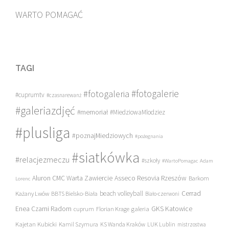
WARTO POMAGAĆ
TAGI
#fotogalerie
#fotogaleria
#cuprumtv
#czasnarewanż
#galeriazdjęć
#memoriał
#MiedziowaMlodziez
#plusliga
#poznajMiedziowych
#pożegnania
#siatkówka
#relacjezmeczu
#szkoły
#WartoPomagac
Adam
Asseco Resovia Rzeszów
Aluron CMC Warta Zawiercie
Barkom
Lorenc
beach volleyball
Cerrad
Każany Lwów
BBTS Bielsko-Biała
Biało-czerwoni
Enea Czarni Radom
galeria
GKS Katowice
cuprum
Florian Krage
Kajetan Kubicki
Kamil Szymura
KS Wanda Kraków
LUK Lublin
mistrzostwa