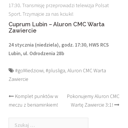
17:30. Transmisję przeprowadzi telewizja Polsat
Sport. Trzymajcie za nas kciuki!
Cuprum Lubin – Aluron CMC Warta
Zawiercie
24 stycznia (niedziela), godz. 17:30, HWS RCS
Lubin, ul. Odrodzenia 28b
#goMiedziowi
,
#plusliga
,
Aluron CMC Warta
Zawiercie
Post
Komplet punktów w
Pokonujemy Aluron CMC
meczu z beniaminkiem!
Wartę Zawiercie 3:1!
navigation
Szukaj: