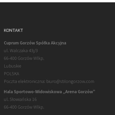
KONTAKT
Cuprum Gorzów Spółka Akcyjna
ul. Walczaka 43j/3
66-400 Gorzów Wlkp.
Lubuskie
POLSKA
Poczta elektroniczna: biuro@stilongorzow.com
Hala Sportowo-Widowiskowa „Arena Gorzów”
ul. Słowiańska 16
66-400 Gorzów Wlkp.