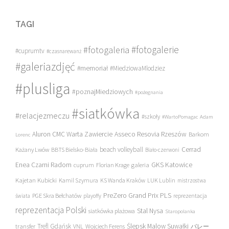
TAGI
#fotogalerie
#fotogaleria
#cuprumtv
#czasnarewanż
#galeriazdjęć
#memoriał
#MiedziowaMlodziez
#plusliga
#poznajMiedziowych
#pożegnania
#siatkówka
#relacjezmeczu
#szkoły
#WartoPomagac
Adam
Asseco Resovia Rzeszów
Aluron CMC Warta Zawiercie
Barkom
Lorenc
beach volleyball
Cerrad
Każany Lwów
BBTS Bielsko-Biała
Biało-czerwoni
Enea Czarni Radom
galeria
GKS Katowice
cuprum
Florian Krage
Kajetan Kubicki
Kamil Szymura
KS Wanda Kraków
LUK Lublin
mistrzostwa
PreZero Grand Prix PLS
PGE Skra Bełchatów
świata
playoffy
reprezentacja
reprezentacja Polski
Stal Nysa
siatkówka plażowa
Staropolanka
transfer
Trefl Gdańsk
Ślepsk Malow Suwałki
VNL
Wojciech Ferens
バレー