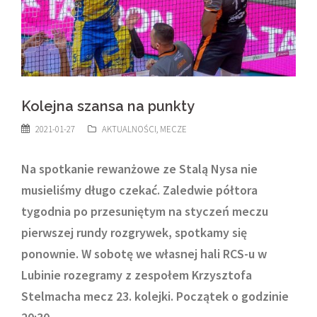
Kolejna szansa na punkty
2021-01-27
AKTUALNOŚCI
,
MECZE
Na spotkanie rewanżowe ze Stalą Nysa nie
musieliśmy długo czekać. Zaledwie półtora
tygodnia po przesuniętym na styczeń meczu
pierwszej rundy rozgrywek, spotkamy się
ponownie. W sobotę we własnej hali RCS-u w
Lubinie rozegramy
z zespołem Krzysztofa
Stelmacha
mecz 23. kolejki. Początek o godzinie