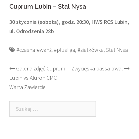
Cuprum Lubin – Stal Nysa
30 stycznia (sobota), godz. 20:30, HWS RCS Lubin,
ul. Odrodzenia 28b
#czasnarewanż
,
#plusliga
,
#siatkówka
,
Stal Nysa
Post
Galeria zdjęć Cuprum
Zwycięska passa trwa!
Lubin vs Aluron CMC
navigation
Warta Zawiercie
Szukaj: