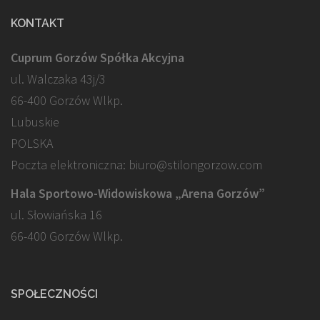
KONTAKT
Cuprum Gorzów Spółka Akcyjna
ul. Walczaka 43j/3
66-400 Gorzów Wlkp.
Lubuskie
POLSKA
Poczta elektroniczna: biuro@stilongorzow.com
Hala Sportowo-Widowiskowa „Arena Gorzów”
ul. Słowiańska 16
66-400 Gorzów Wlkp.
SPOŁECZNOŚCI