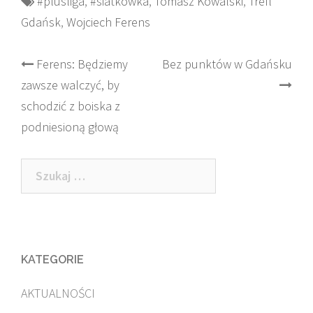
#plusliga
,
#siatkówka
,
Tomasz Kowalski
,
Trefl
Gdańsk
,
Wojciech Ferens
Post
Ferens: Będziemy
Bez punktów w Gdańsku
zawsze walczyć, by
navigation
schodzić z boiska z
podniesioną głową
Szukaj:
KATEGORIE
AKTUALNOŚCI