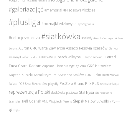
#cuprumtv
#czasnarewanż
#galeriazdjęć
#memoriał
#MiedziowaMlodziez
#plusliga
#poznajMiedziowych
#pożegnania
#siatkówka
#relacjezmeczu
#szkoły
#WartoPomagac
Adam
Asseco Resovia Rzeszów
Aluron CMC Warta Zawiercie
Barkom
Lorenc
beach volleyball
Cerrad
Każany Lwów
BBTS Bielsko-Biała
Biało-czerwoni
Enea Czarni Radom
galeria
GKS Katowice
cuprum
Florian Krage
Kajetan Kubicki
Kamil Szymura
KS Wanda Kraków
LUK Lublin
mistrzostwa
PreZero Grand Prix PLS
PGE Skra Bełchatów
świata
playoffy
reprezentacja
reprezentacja Polski
Stal Nysa
siatkówka plażowa
Staropolanka
transfer
Trefl Gdańsk
Ślepsk Malow Suwałki
VNL
Wojciech Ferens
バレー
ボール