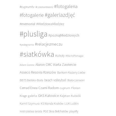
#fotogaleria
#cuprumtv
#czasnarewanż
#galeriazdjęć
#fotogalerie
#memoriał
#MiedziowaMlodziez
#plusliga
#poznajMiedziowych
#relacjezmeczu
#pożegnania
#siatkówka
#szkoły
#WartoPomagac
Aluron CMC Warta Zawiercie
Adam Lorenc
Asseco Resovia Rzeszów
Barkom Każany Lwów
beach volleyball
BBTS Bielsko-Biała
Biało-czerwoni
Cerrad Enea Czarni Radom
cuprum
Florian
galeria
GKS Katowice
Kajetan Kubicki
Krage
Kamil Szymura
KS Wanda Kraków
LUK Lublin
PGE Skra Bełchatów
mistrzostwa świata
playoffy