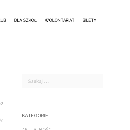
LUB
DLA SZKÓŁ
WOLONTARIAT
BILETY
Szukaj:
io
KATEGORIE
że
AKTUALNOŚCI