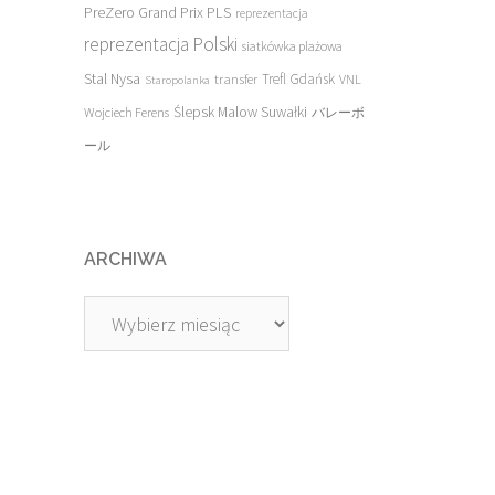
PreZero Grand Prix PLS
reprezentacja
reprezentacja Polski
siatkówka plażowa
Stal Nysa
transfer
Trefl Gdańsk
VNL
Staropolanka
Ślepsk Malow Suwałki
Wojciech Ferens
バレーボ
ール
ARCHIWA
Archiwa