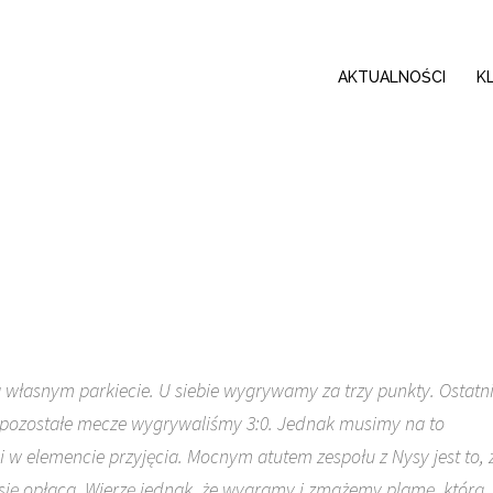
AKTUALNOŚCI
K
własnym parkiecie. U siebie wygrywamy za trzy punkty. Ostatn
a pozostałe mecze wygrywaliśmy 3:0. Jednak musimy na to
 w elemencie przyjęcia. Mocnym atutem zespołu z Nysy jest to, 
się opłaca. Wierzę jednak, że wygramy i zmażemy plamę, którą