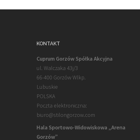
KONTAKT
Cuprum Gorzów Spółka Akcyjna
ul. Walczaka 43j/3
66-400 Gorzów Wlkp.
Lubuskie
POLSKA
Poczta elektroniczna:
biuro@stilongorzow.com
Hala Sportowo-Widowiskowa „Arena
Gorzów”