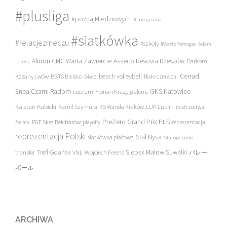
#plusliga
#poznajMiedziowych
#pożegnania
#siatkówka
#relacjezmeczu
#szkoły
#WartoPomagac
Adam
Asseco Resovia Rzeszów
Aluron CMC Warta Zawiercie
Barkom
Lorenc
beach volleyball
Cerrad
Każany Lwów
BBTS Bielsko-Biała
Biało-czerwoni
Enea Czarni Radom
galeria
GKS Katowice
cuprum
Florian Krage
Kajetan Kubicki
Kamil Szymura
KS Wanda Kraków
LUK Lublin
mistrzostwa
PreZero Grand Prix PLS
PGE Skra Bełchatów
świata
playoffy
reprezentacja
reprezentacja Polski
Stal Nysa
siatkówka plażowa
Staropolanka
transfer
Trefl Gdańsk
Ślepsk Malow Suwałki
VNL
Wojciech Ferens
バレー
ボール
ARCHIWA