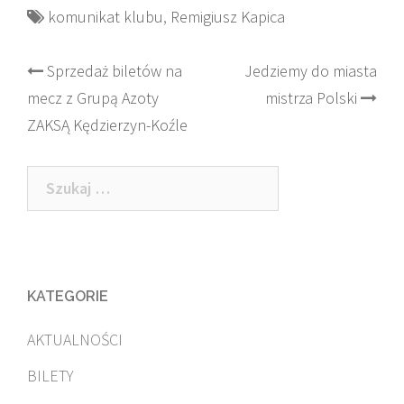
komunikat klubu
,
Remigiusz Kapica
Post
Sprzedaż biletów na
Jedziemy do miasta
mecz z Grupą Azoty
mistrza Polski
navigation
ZAKSĄ Kędzierzyn-Koźle
Szukaj:
KATEGORIE
AKTUALNOŚCI
BILETY