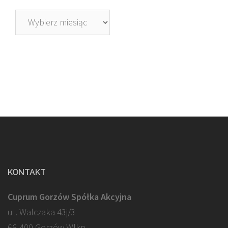
Archiwa
KONTAKT
Cuprum Gorzów Spółka Akcyjna
ul. Walczaka 43j/3
66-400 Gorzów Wlkp.