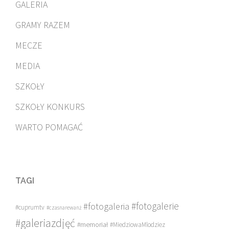
GALERIA
GRAMY RAZEM
MECZE
MEDIA
SZKOŁY
SZKOŁY KONKURS
WARTO POMAGAĆ
TAGI
#fotogalerie
#fotogaleria
#cuprumtv
#czasnarewanż
#galeriazdjęć
#memoriał
#MiedziowaMlodziez