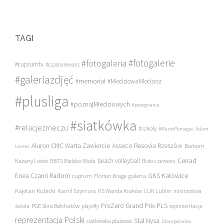
TAGI
#fotogalerie
#fotogaleria
#cuprumtv
#czasnarewanż
#galeriazdjęć
#memoriał
#MiedziowaMlodziez
#plusliga
#poznajMiedziowych
#pożegnania
#siatkówka
#relacjezmeczu
#szkoły
#WartoPomagac
Adam
Asseco Resovia Rzeszów
Aluron CMC Warta Zawiercie
Barkom
Lorenc
beach volleyball
Cerrad
Każany Lwów
BBTS Bielsko-Biała
Biało-czerwoni
Enea Czarni Radom
galeria
GKS Katowice
cuprum
Florian Krage
Kajetan Kubicki
Kamil Szymura
KS Wanda Kraków
LUK Lublin
mistrzostwa
PreZero Grand Prix PLS
PGE Skra Bełchatów
świata
playoffy
reprezentacja
reprezentacja Polski
Stal Nysa
siatkówka plażowa
Staropolanka