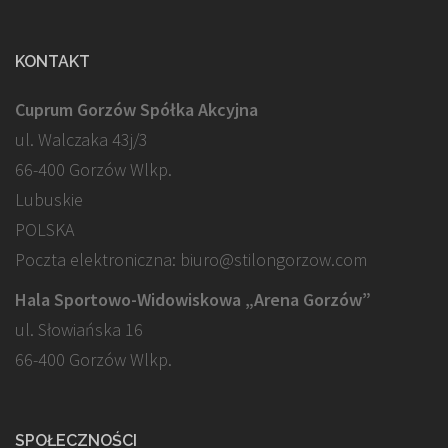
KONTAKT
Cuprum Gorzów Spółka Akcyjna
ul. Walczaka 43j/3
66-400 Gorzów Wlkp.
Lubuskie
POLSKA
Poczta elektroniczna: biuro@stilongorzow.com
Hala Sportowo-Widowiskowa „Arena Gorzów”
ul. Słowiańska 16
66-400 Gorzów Wlkp.
SPOŁECZNOŚCI