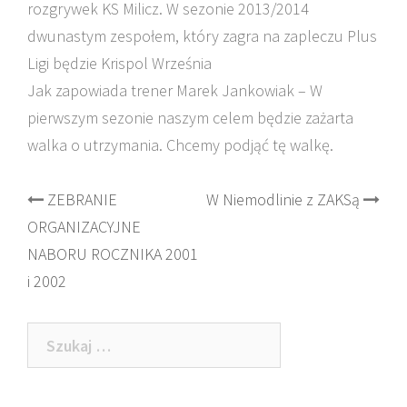
rozgrywek KS Milicz. W sezonie 2013/2014
dwunastym zespołem, który zagra na zapleczu Plus
Ligi będzie Krispol Września
Jak zapowiada trener Marek Jankowiak – W
pierwszym sezonie naszym celem będzie zażarta
walka o utrzymania. Chcemy podjąć tę walkę.
Post
ZEBRANIE
W Niemodlinie z ZAKSą
ORGANIZACYJNE
navigation
NABORU ROCZNIKA 2001
i 2002
Szukaj: