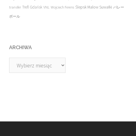
transfer
Trefl Gdańsk
Ślepsk Malow Suwałki
VNL
Wojciech Ferens
バレー
ボール
ARCHIWA
Archiwa