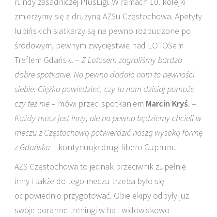
rundy zasadniczej PlusLigi. W ramach 10. kolejki
zmierzymy się z drużyną AZSu Częstochowa. Apetyty
lubińskich siatkarzy są na pewno rozbudzone po
środowym, pewnym zwycięstwie nad LOTOSem
Treflem Gdańsk. –
Z Lotosem zagraliśmy bardzo
dobre spotkanie. Na pewno dodało nam to pewności
siebie. Ciężko powiedzieć, czy to nam dzisiaj pomoże
czy też nie
– mówi przed spotkaniem
Marcin Kryś
. –
Każdy mecz jest inny, ale na pewno będziemy chcieli w
meczu z Częstochową potwierdzić naszą wysoką formę
z Gdańska
– kontynuuje drugi libero Cuprum.
AZS Częstochowa to jednak przeciwnik zupełnie
inny i także do tego meczu trzeba było się
odpowiednio przygotować. Obie ekipy odbyły już
swoje poranne treningi w hali widowiskowo-