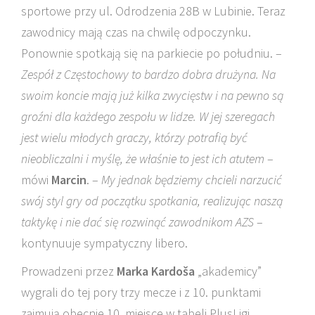
sportowe przy ul. Odrodzenia 28B w Lubinie. Teraz
zawodnicy mają czas na chwilę odpoczynku.
Ponownie spotkają się na parkiecie po południu. –
Zespół z Częstochowy to bardzo dobra drużyna. Na
swoim koncie mają już kilka zwycięstw i na pewno są
groźni dla każdego zespołu w lidze. W jej szeregach
jest wielu młodych graczy, którzy potrafią być
nieobliczalni i myślę, że właśnie to jest ich atutem
–
mówi
Marcin
. –
My jednak będziemy chcieli narzucić
swój styl gry od początku spotkania, realizując naszą
taktykę i nie dać się rozwinąć zawodnikom AZS
–
kontynuuje sympatyczny libero.
Prowadzeni przez
Marka Kardoša
„akademicy”
wygrali do tej pory trzy mecze i z 10. punktami
zajmują obecnie 10. miejsce w tabeli PlusLigi.