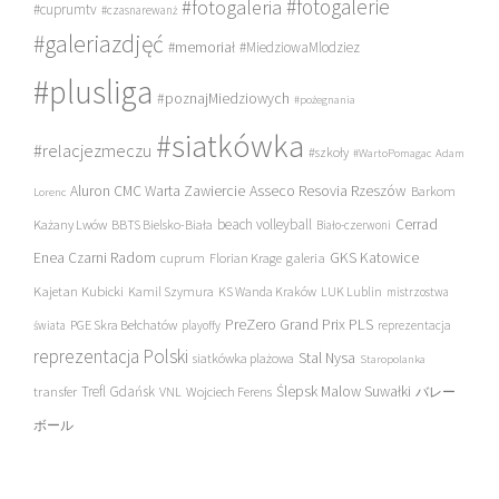
#fotogalerie
#fotogaleria
#cuprumtv
#czasnarewanż
#galeriazdjęć
#memoriał
#MiedziowaMlodziez
#plusliga
#poznajMiedziowych
#pożegnania
#siatkówka
#relacjezmeczu
#szkoły
#WartoPomagac
Adam
Asseco Resovia Rzeszów
Aluron CMC Warta Zawiercie
Barkom
Lorenc
beach volleyball
Cerrad
Każany Lwów
BBTS Bielsko-Biała
Biało-czerwoni
Enea Czarni Radom
galeria
GKS Katowice
cuprum
Florian Krage
Kajetan Kubicki
Kamil Szymura
KS Wanda Kraków
LUK Lublin
mistrzostwa
PreZero Grand Prix PLS
PGE Skra Bełchatów
świata
playoffy
reprezentacja
reprezentacja Polski
Stal Nysa
siatkówka plażowa
Staropolanka
transfer
Trefl Gdańsk
Ślepsk Malow Suwałki
VNL
Wojciech Ferens
バレー
ボール