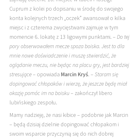
Cuprum z kolei po dopisaniu w środę do swojego
konta kolejnych trzech „oczek” awansował o kilka
miejsc i z czterema zwycięstwami zajmuje w tym
momencie 6. lokatę z 13 ligowymi punktami. –
Do tej
pory obserwowałem mecze spoza boiska. Jest to dla
mnie nowe doświadczenie i muszę stwierdzić, że
oglądanie meczu, nie będąc na placu gry, jest bardziej
stresujące
– opowiada
Marcin Kryś
. –
Staram się
dopingować chłopaków i wierzę, że jeszcze będę miał
okazję pomóc im na boisku
– zakończył libero
lubińskiego zespołu.
Mamy nadzieję, że nasi kibice – podobnie jak Marcin
– będą dzisiaj dzielnie dopingować chłopakom i
swoim wsparcie przyczynią się do nich dobrej