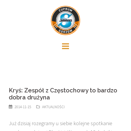
Skip
to
content
Kryś: Zespół z Częstochowy to bardzo
dobra drużyna
2014-11-15
AKTUALNOŚCI
Już dzisiaj rozegramy u siebie kolejne spotkanie