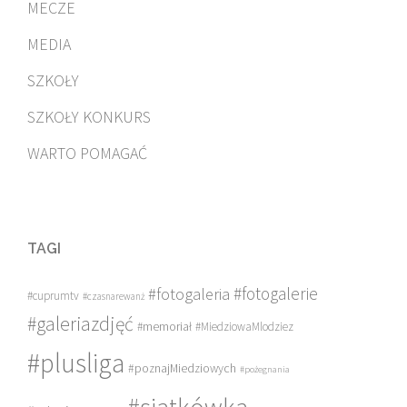
MECZE
MEDIA
SZKOŁY
SZKOŁY KONKURS
WARTO POMAGAĆ
TAGI
#fotogalerie
#fotogaleria
#cuprumtv
#czasnarewanż
#galeriazdjęć
#memoriał
#MiedziowaMlodziez
#plusliga
#poznajMiedziowych
#pożegnania
#siatkówka