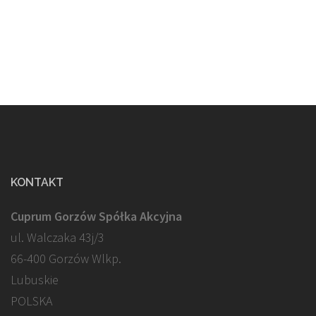
KONTAKT
Cuprum Gorzów Spółka Akcyjna
ul. Walczaka 43j/3
66-400 Gorzów Wlkp.
Lubuskie
POLSKA