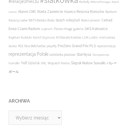
#relacjezmeczu
#szkoły
#WartoPomagac
Adam
Asseco Resovia Rzeszów
Aluron CMC Warta Zawiercie
Barkom
Lorenc
beach volleyball
Cerrad
Każany Lwów
BBTS Bielsko-Biała
Biało-czerwoni
Enea Czarni Radom
galeria
GKS Katowice
cuprum
Florian Krage
Kajetan Kubicki
Kamil Szymura
KS Wanda Kraków
LUK Lublin
mistrzostwa
PreZero Grand Prix PLS
PGE Skra Bełchatów
świata
playoffy
reprezentacja
reprezentacja Polski
Stal Nysa
siatkówka plażowa
Staropolanka
transfer
Trefl Gdańsk
Ślepsk Malow Suwałki
VNL
Wojciech Ferens
バレー
ボール
ARCHIWA
Archiwa