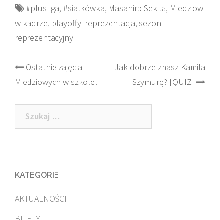
#plusliga
,
#siatkówka
,
Masahiro Sekita
,
Miedziowi
w kadrze
,
playoffy
,
reprezentacja
,
sezon
reprezentacyjny
Post
Ostatnie zajęcia
Jak dobrze znasz Kamila
Miedziowych w szkole!
Szymurę? [QUIZ]
navigation
Szukaj:
KATEGORIE
AKTUALNOŚCI
BILETY