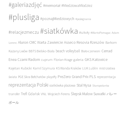
#galeriazdjęć
#memoriał
#MiedziowaMlodziez
#plusliga
#poznajMiedziowych
#pożegnania
#siatkówka
#relacjezmeczu
#szkoły
#WartoPomagac
Adam
Asseco Resovia Rzeszów
Aluron CMC Warta Zawiercie
Barkom
Lorenc
beach volleyball
Cerrad
Każany Lwów
BBTS Bielsko-Biała
Biało-czerwoni
Enea Czarni Radom
galeria
GKS Katowice
cuprum
Florian Krage
Kajetan Kubicki
Kamil Szymura
KS Wanda Kraków
LUK Lublin
mistrzostwa
PreZero Grand Prix PLS
PGE Skra Bełchatów
świata
playoffy
reprezentacja
reprezentacja Polski
Stal Nysa
siatkówka plażowa
Staropolanka
transfer
Trefl Gdańsk
Ślepsk Malow Suwałki
VNL
Wojciech Ferens
バレー
ボール