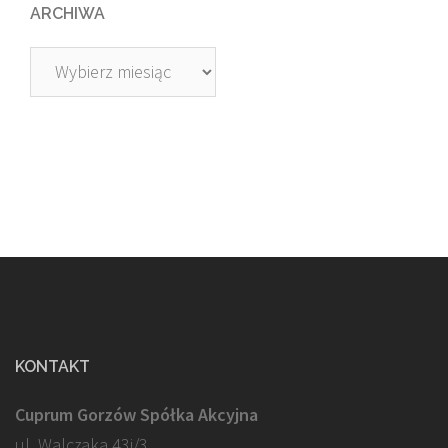
ARCHIWA
Archiwa
KONTAKT
Cuprum Gorzów Spółka Akcyjna
ul. Walczaka 43j/3