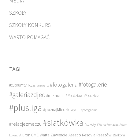
MEDIA
SZKOŁY
SZKOŁY KONKURS
WARTO POMAGAĆ
TAGI
#fotogalerie
#fotogaleria
#cuprumtv
#czasnarewanż
#galeriazdjęć
#memoriał
#MiedziowaMlodziez
#plusliga
#poznajMiedziowych
#pożegnania
#siatkówka
#relacjezmeczu
#szkoły
#WartoPomagac
Adam
Asseco Resovia Rzeszów
Aluron CMC Warta Zawiercie
Barkom
Lorenc