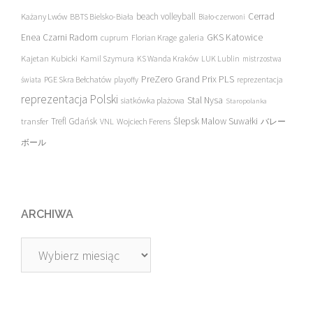
beach volleyball
Cerrad
Każany Lwów
BBTS Bielsko-Biała
Biało-czerwoni
Enea Czarni Radom
galeria
GKS Katowice
cuprum
Florian Krage
Kajetan Kubicki
Kamil Szymura
KS Wanda Kraków
LUK Lublin
mistrzostwa
PreZero Grand Prix PLS
PGE Skra Bełchatów
świata
playoffy
reprezentacja
reprezentacja Polski
Stal Nysa
siatkówka plażowa
Staropolanka
transfer
Trefl Gdańsk
Ślepsk Malow Suwałki
VNL
Wojciech Ferens
バレー
ボール
ARCHIWA
Archiwa