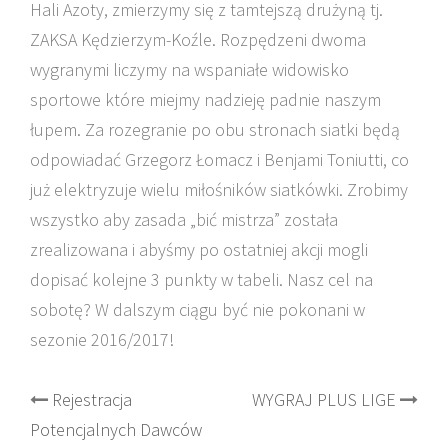
Hali Azoty, zmierzymy się z tamtejszą drużyną tj.
ZAKSA Kędzierzym-Koźle. Rozpędzeni dwoma
wygranymi liczymy na wspaniałe widowisko
sportowe które miejmy nadzieję padnie naszym
łupem. Za rozegranie po obu stronach siatki będą
odpowiadać Grzegorz Łomacz i Benjami Toniutti, co
już elektryzuje wielu miłośników siatkówki. Zrobimy
wszystko aby zasada „bić mistrza” została
zrealizowana i abyśmy po ostatniej akcji mogli
dopisać kolejne 3 punkty w tabeli. Nasz cel na
sobotę? W dalszym ciągu być nie pokonani w
sezonie 2016/2017!
Post
Rejestracja
WYGRAJ PLUS LIGE
Potencjalnych Dawców
navigation