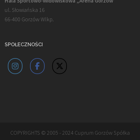
Hala Sportowo-Widowiskowa „Arena Gorzów”
ul. Słowiańska 16
66-400 Gorzów Wlkp.
SPOŁECZNOŚCI
COPYRIGHTS © 2005 - 2024 Cuprum Gorzów Spółka