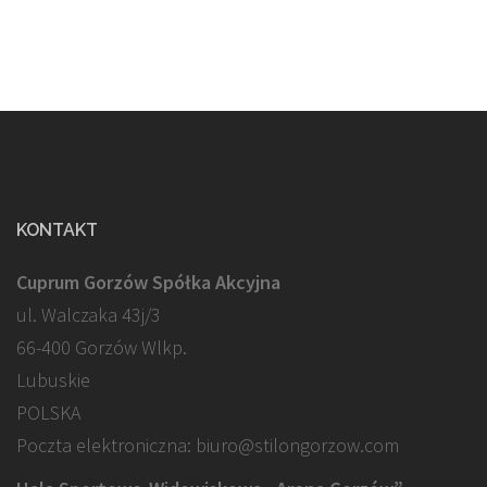
KONTAKT
Cuprum Gorzów Spółka Akcyjna
ul. Walczaka 43j/3
66-400 Gorzów Wlkp.
Lubuskie
POLSKA
Poczta elektroniczna: biuro@stilongorzow.com