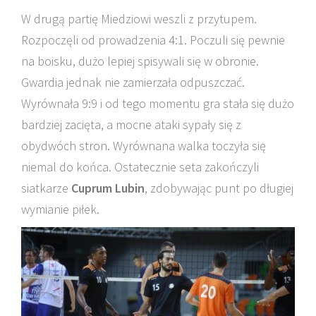
W drugą partię Miedziowi weszli z przytupem.
Rozpoczęli od prowadzenia 4:1. Poczuli się pewnie
na boisku, dużo lepiej spisywali się w obronie.
Gwardia jednak nie zamierzała odpuszczać.
Wyrównała 9:9 i od tego momentu gra stała się dużo
bardziej zacięta, a mocne ataki sypały się z
obydwóch stron. Wyrównana walka toczyła się
niemal do końca. Ostatecznie seta zakończyli
siatkarze
Cuprum Lubin
, zdobywając punt po długiej
wymianie piłek.