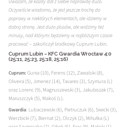
Uważam, że każdy dał z siebie naprawdę dużo.
Oczywiście wiadomo, że jest jeszcze trochę do
poprawy w niektórych elementach, ale idziemy w
dobrą stronę. Jest dużo plusów, ale widzimy też
minusy, nad którymi będziemy w najbliższym czasie
pracować –
zakończył środkowy Cuprum Lubin.
Cuprum Lubin – KFC Gwardia Wrocław 4:0
(25:11, 25:23, 25:18, 25:16)
Cuprum:
Gunia (10), Ferens (12), Zawalski (8),
Oliveira (5), Jimenez (14), Tavares (3), Szymura (L)
oraz Lorenc (9), Magnuszewski (3), Jakubiszak (7),
Maruszczyk (5), Makoś (L).
Gwardia
: Lubaczewski (6), Pietruczuk (6), Siwicki (3),
Wierzbicki (7), Biernat (2), Olczyk (2), Mihułka (L)
oraz Szymeczko (2), Gibek (6), Frąc (9), Malicki (1),