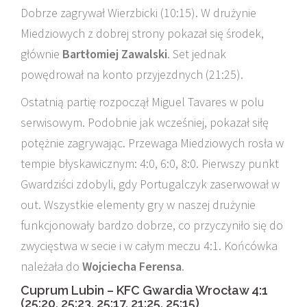
Dobrze zagrywał Wierzbicki (10:15). W drużynie
Miedziowych z dobrej strony pokazał się środek,
głównie
Bartłomiej Zawalski
. Set jednak
powędrował na konto przyjezdnych (21:25).
Ostatnią partię rozpoczął Miguel Tavares w polu
serwisowym. Podobnie jak wcześniej, pokazał siłę
potężnie zagrywając. Przewaga Miedziowych rosła w
tempie błyskawicznym: 4:0, 6:0, 8:0. Pierwszy punkt
Gwardziści zdobyli, gdy Portugalczyk zaserwował w
out. Wszystkie elementy gry w naszej drużynie
funkcjonowały bardzo dobrze, co przyczyniło się do
zwycięstwa w secie i w całym meczu 4:1. Końcówka
należała do
Wojciecha Ferensa
.
Cuprum Lubin – KFC Gwardia Wrocław 4:1
(25:20, 25:23, 25:17, 21:25, 25:15)