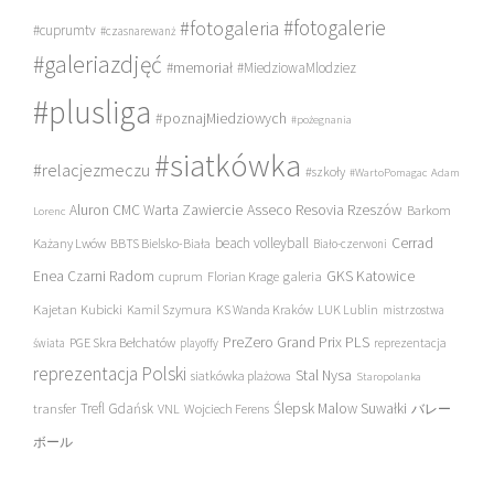
#fotogalerie
#fotogaleria
#cuprumtv
#czasnarewanż
#galeriazdjęć
#memoriał
#MiedziowaMlodziez
#plusliga
#poznajMiedziowych
#pożegnania
#siatkówka
#relacjezmeczu
#szkoły
#WartoPomagac
Adam
Asseco Resovia Rzeszów
Aluron CMC Warta Zawiercie
Barkom
Lorenc
beach volleyball
Cerrad
Każany Lwów
BBTS Bielsko-Biała
Biało-czerwoni
Enea Czarni Radom
galeria
GKS Katowice
cuprum
Florian Krage
Kajetan Kubicki
Kamil Szymura
KS Wanda Kraków
LUK Lublin
mistrzostwa
PreZero Grand Prix PLS
PGE Skra Bełchatów
świata
playoffy
reprezentacja
reprezentacja Polski
Stal Nysa
siatkówka plażowa
Staropolanka
transfer
Trefl Gdańsk
Ślepsk Malow Suwałki
VNL
Wojciech Ferens
バレー
ボール