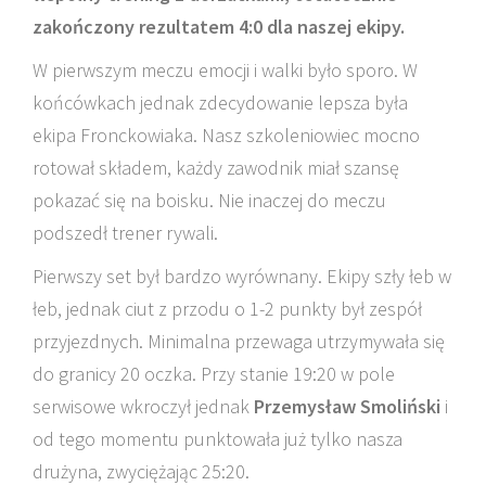
zakończony rezultatem 4:0 dla naszej ekipy.
W pierwszym meczu emocji i walki było sporo. W
końcówkach jednak zdecydowanie lepsza była
ekipa Fronckowiaka. Nasz szkoleniowiec mocno
rotował składem, każdy zawodnik miał szansę
pokazać się na boisku. Nie inaczej do meczu
podszedł trener rywali.
Pierwszy set był bardzo wyrównany. Ekipy szły łeb w
łeb, jednak ciut z przodu o 1-2 punkty był zespół
przyjezdnych. Minimalna przewaga utrzymywała się
do granicy 20 oczka. Przy stanie 19:20 w pole
serwisowe wkroczył jednak
Przemysław Smoliński
i
od tego momentu punktowała już tylko nasza
drużyna, zwyciężając 25:20.