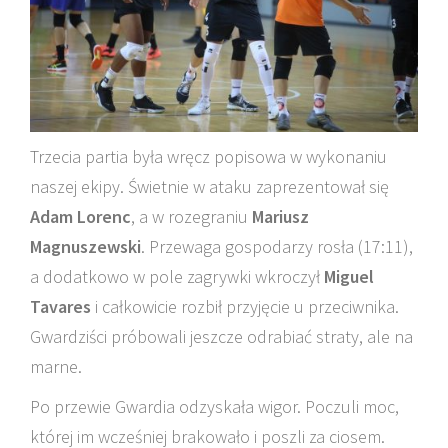
Trzecia partia była wręcz popisowa w wykonaniu
naszej ekipy. Świetnie w ataku zaprezentował się
Adam Lorenc
, a w rozegraniu
Mariusz
Magnuszewski
. Przewaga gospodarzy rosła (17:11),
a dodatkowo w pole zagrywki wkroczył
Miguel
Tavares
i całkowicie rozbił przyjęcie u przeciwnika.
Gwardziści próbowali jeszcze odrabiać straty, ale na
marne.
Po przewie Gwardia odzyskała wigor. Poczuli moc,
której im wcześniej brakowało i poszli za ciosem.