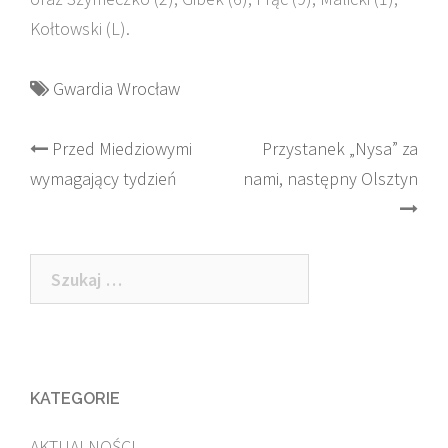
Kołtowski (L).
Gwardia Wrocław
Post
Przed Miedziowymi
Przystanek „Nysa” za
wymagający tydzień
nami, następny Olsztyn
navigation
Szukaj:
KATEGORIE
AKTUALNOŚCI