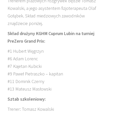
Trenerem plażowych rozgrywek będzie Tomasz
Kowalski, a jego asystentem fizjoterapeuta Olaf
Gołąbek. Skład miedziowych zawodników
znajdziecie poniżej.
Skład drużyny KGHM Cuprum Lubin na turniej
PreZero Grand Prix:
#1 Hubert Węgrzyn
#6 Adam Lorenc
#7 Kajetan Kubicki
#9 Paweł Pietraszko – kapitan
#11 Dominik Czerny
#13 Mateusz Masłowski
Sztab szkoleniowy:
Trener: Tomasz Kowalski