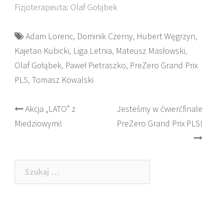
Fizjoterapeuta: Olaf Gołąbek
Adam Lorenc
,
Dominik Czerny
,
Hubert Węgrzyn
,
Kajetan Kubicki
,
Liga Letnia
,
Mateusz Masłowski
,
Olaf Gołąbek
,
Paweł Pietraszko
,
PreZero Grand Prix
PLS
,
Tomasz Kowalski
Post
Akcja „LATO” z
Jesteśmy w ćwierćfinale
Miedziowymi!
PreZero Grand Prix PLS!
navigation
Szukaj: