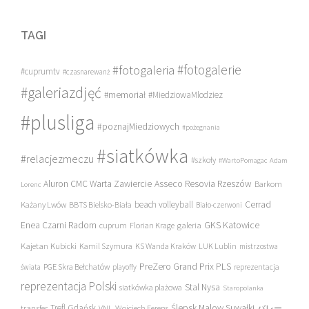
TAGI
#fotogalerie
#fotogaleria
#cuprumtv
#czasnarewanż
#galeriazdjęć
#memoriał
#MiedziowaMlodziez
#plusliga
#poznajMiedziowych
#pożegnania
#siatkówka
#relacjezmeczu
#szkoły
#WartoPomagac
Adam
Asseco Resovia Rzeszów
Aluron CMC Warta Zawiercie
Barkom
Lorenc
beach volleyball
Cerrad
Każany Lwów
BBTS Bielsko-Biała
Biało-czerwoni
Enea Czarni Radom
galeria
GKS Katowice
cuprum
Florian Krage
Kajetan Kubicki
Kamil Szymura
KS Wanda Kraków
LUK Lublin
mistrzostwa
PreZero Grand Prix PLS
PGE Skra Bełchatów
świata
playoffy
reprezentacja
reprezentacja Polski
Stal Nysa
siatkówka plażowa
Staropolanka
transfer
Trefl Gdańsk
Ślepsk Malow Suwałki
VNL
Wojciech Ferens
バレー