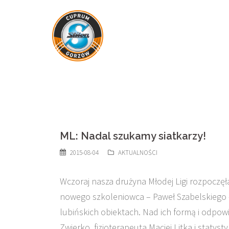
Skip
to
content
ML: Nadal szukamy siatkarzy!
2015-08-04
AKTUALNOŚCI
Wczoraj nasza drużyna Młodej Ligi rozpocz
nowego szkoleniowca – Paweł Szabelskiego 
lubińskich obiektach. Nad ich formą i odpo
Zwierko, fizjoterapeuta Maciej Litka i statys