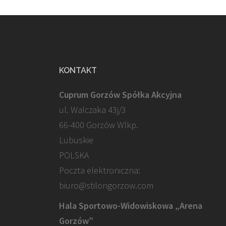
KONTAKT
Cuprum Gorzów Spółka Akcyjna
ul. Walczaka 43j/3
66-400 Gorzów Wlkp.
Lubuskie
POLSKA
Poczta elektroniczna:
biuro@stilongorzow.com
Hala Sportowo-Widowiskowa „Arena
Gorzów”