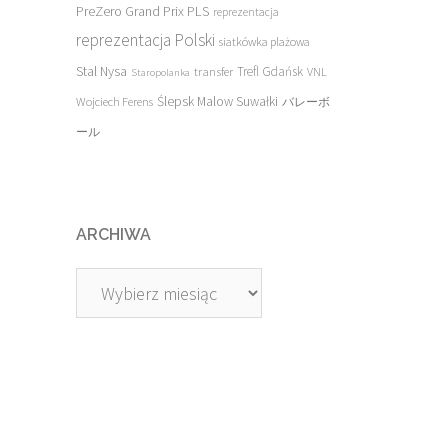
PreZero Grand Prix PLS
reprezentacja
reprezentacja Polski
siatkówka plażowa
Stal Nysa
transfer
Trefl Gdańsk
VNL
Staropolanka
Ślepsk Malow Suwałki
Wojciech Ferens
バレーボ
ール
ARCHIWA
Archiwa