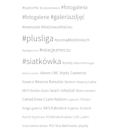
#fotogaleria
#cuprumtv
#czasnarewanż
#galeriazdjęć
#fotogalerie
#memoriał
#MiedziowaMlodziez
#plusliga
#poznajMiedziowych
#relacjezmeczu
#pożegnania
#siatkówka
#szkoły
#WartoPomagac
Aluron CMC Warta Zawiercie
Adam Lorenc
Asseco Resovia Rzeszów
Barkom Każany Lwów
beach volleyball
BBTS Bielsko-Biała
Biało-czerwoni
Cerrad Enea Czarni Radom
cuprum
Florian
galeria
GKS Katowice
Kajetan Kubicki
Krage
Kamil Szymura
KS Wanda Kraków
LUK Lublin
PGE Skra Bełchatów
mistrzostwa świata
playoffy