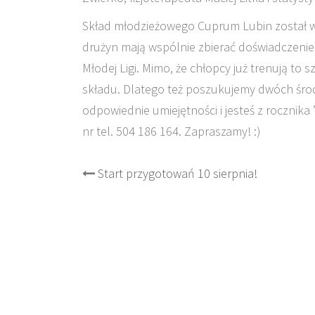
Skład młodzieżowego Cuprum Lubin został w
drużyn mają wspólnie zbierać doświadczenie i
Młodej Ligi. Mimo, że chłopcy już trenują to
składu. Dlatego też poszukujemy dwóch środ
odpowiednie umiejętności i jesteś z rocznika
nr tel. 504 186 164. Zapraszamy! :)
Post
Start przygotowań 10 sierpnia!
navigation