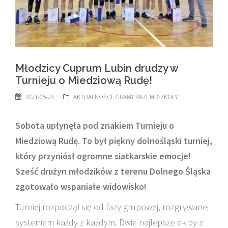
Młodzicy Cuprum Lubin drudzy w
Turnieju o Miedziową Rudę!
2021-05-29
AKTUALNOŚCI
,
GRAMY RAZEM
,
SZKOŁY
Sobota upłynęła pod znakiem Turnieju o
Miedziową Rudę. To był piękny dolnośląski turniej,
który przyniósł ogromne siatkarskie emocje!
Sześć drużyn młodzików z terenu Dolnego Śląska
zgotowało wspaniałe widowisko!
Turniej rozpoczął się od fazy grupowej, rozgrywanej
systemem każdy z każdym. Dwie najlepsze ekipy z