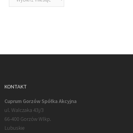
KONTAKT
Cuprum Gorzów Spółka Akcyjna
ul. Walczaka 43j/3
66-400 Gorzów Wlkp.
Lubuskie