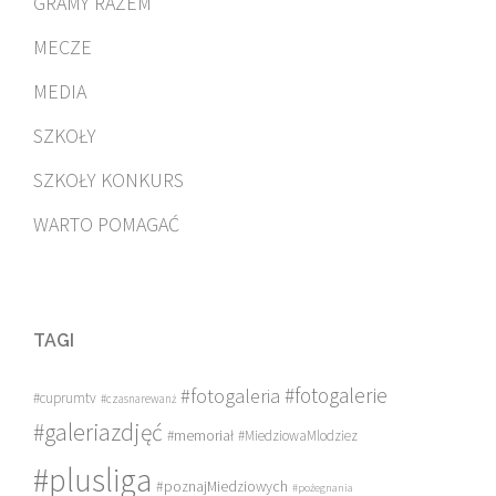
GRAMY RAZEM
MECZE
MEDIA
SZKOŁY
SZKOŁY KONKURS
WARTO POMAGAĆ
TAGI
#fotogalerie
#fotogaleria
#cuprumtv
#czasnarewanż
#galeriazdjęć
#memoriał
#MiedziowaMlodziez
#plusliga
#poznajMiedziowych
#pożegnania