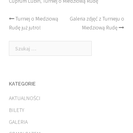
Cuprum Lubin
,
Turniej o Miedziową Rudę
Post
Turniej o Miedziową
Galeria zdjęć z Turnieju o
Rudę już jutro!
Miedziową Rudę
navigation
Szukaj:
KATEGORIE
AKTUALNOŚCI
BILETY
GALERIA