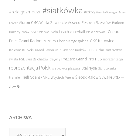
#siatkówka
#relacjezmeczu
#szkoły
#WartoPomagac
Adam
Asseco Resovia Rzeszów
Aluron CMC Warta Zawiercie
Barkom
Lorenc
beach volleyball
Cerrad
Każany Lwów
BBTS Bielsko-Biała
Biało-czerwoni
Enea Czarni Radom
galeria
GKS Katowice
cuprum
Florian Krage
Kajetan Kubicki
Kamil Szymura
KS Wanda Kraków
LUK Lublin
mistrzostwa
PreZero Grand Prix PLS
PGE Skra Bełchatów
świata
playoffy
reprezentacja
reprezentacja Polski
Stal Nysa
siatkówka plażowa
Staropolanka
transfer
Trefl Gdańsk
Ślepsk Malow Suwałki
VNL
Wojciech Ferens
バレー
ボール
ARCHIWA
Archiwa