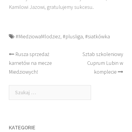
Kamilowi Jazowi, gratulujemy sukcesu.
#MiedziowaMlodziez
,
#plusliga
,
#siatkówka
Post
Rusza sprzedaż
Sztab szkoleniowy
karnetów na mecze
Cuprum Lubin w
navigation
Miedziowych!
komplecie
Szukaj:
KATEGORIE