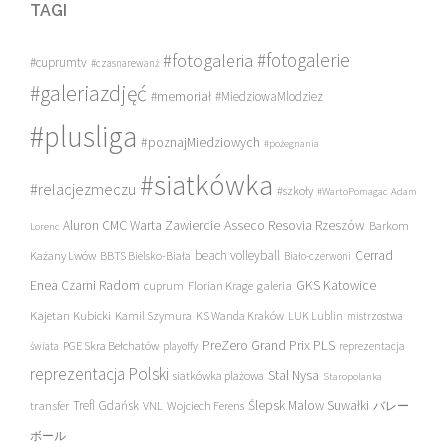
TAGI
#fotogalerie
#fotogaleria
#cuprumtv
#czasnarewanż
#galeriazdjęć
#memoriał
#MiedziowaMlodziez
#plusliga
#poznajMiedziowych
#pożegnania
#siatkówka
#relacjezmeczu
#szkoły
#WartoPomagac
Adam
Asseco Resovia Rzeszów
Aluron CMC Warta Zawiercie
Barkom
Lorenc
beach volleyball
Cerrad
Każany Lwów
BBTS Bielsko-Biała
Biało-czerwoni
Enea Czarni Radom
galeria
GKS Katowice
cuprum
Florian Krage
Kajetan Kubicki
Kamil Szymura
KS Wanda Kraków
LUK Lublin
mistrzostwa
PreZero Grand Prix PLS
PGE Skra Bełchatów
świata
playoffy
reprezentacja
reprezentacja Polski
Stal Nysa
siatkówka plażowa
Staropolanka
transfer
Trefl Gdańsk
Ślepsk Malow Suwałki
VNL
Wojciech Ferens
バレー
ボール